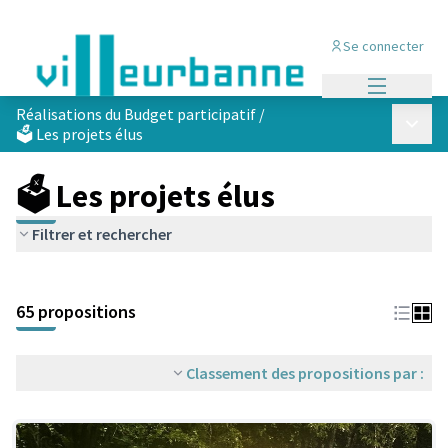
Se connecter
Menu princi
Réalisations du Budget participatif
/
Menu p
🗳️ Les projets élus
🗳️ Les projets élus
Filtrer et rechercher
Passer la carte
Leaflet
|
©
OpenStreetMap
contributors
L'élément suivant est une carte qui présente les éléments de cet
+
65 propositions
−
Classement des propositions par :