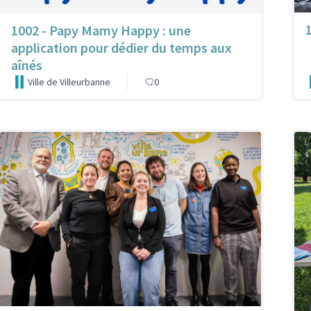
1002 - Papy Mamy Happy : une
application pour dédier du temps aux
aînés
Ville de Villeurbanne
0