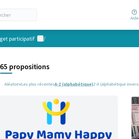
Aide
Menu utilisateur
et participatif
/
 la carte
 suivant est une carte qui présente les éléments de cette page comm
65 propositions
Aléatoire
Les plus récentes
A-Z (alphabétique)
Z-A (alphabétique invers