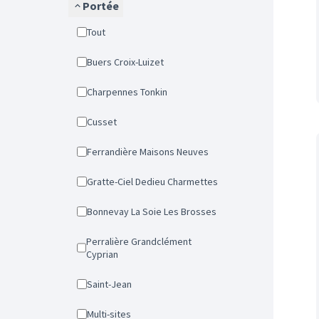
Portée
Tout
Buers Croix-Luizet
Charpennes Tonkin
Cusset
Ferrandière Maisons Neuves
Gratte-Ciel Dedieu Charmettes
Bonnevay La Soie Les Brosses
Perralière Grandclément
Cyprian
Saint-Jean
Multi-sites