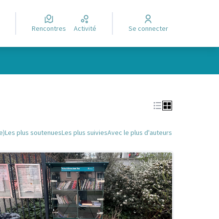
Rencontres
Activité
Se connecter
Leaflet
|
©
OpenStreetMap
contributors
e des points de carte. L'élément peut être utilisé avec un lecteur
e)
Les plus soutenues
Les plus suivies
Avec le plus d'auteurs