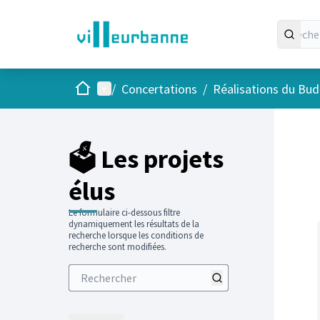
Accueil
Menu principal
/
Concertations
/
Réalisations du Budg
Passer
L'élément
+
−
🗳️ Les projets
élus
Le formulaire ci-dessous filtre
dynamiquement les résultats de la
recherche lorsque les conditions de
recherche sont modifiées.