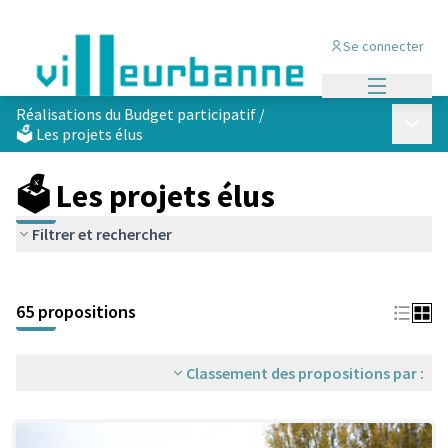
Se connecter
Menu princi
Réalisations du Budget participatif
/
Menu p
🗳️ Les projets élus
🗳️ Les projets élus
Filtrer et rechercher
Passer la carte
Leaflet
|
©
OpenStreetMap
contributors
L'élément suivant est une carte qui présente les éléments de cet
+
65 propositions
−
Classement des propositions par :