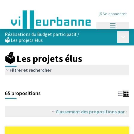
Se connecter
Menu princi
Réalisations du Budget participatif
/
Menu p
🗳️ Les projets élus
🗳️ Les projets élus
Filtrer et rechercher
Passer la carte
Leaflet
|
©
OpenStreetMap
contributors
L'élément suivant est une carte qui présente les éléments de cet
+
65 propositions
−
Classement des propositions par :