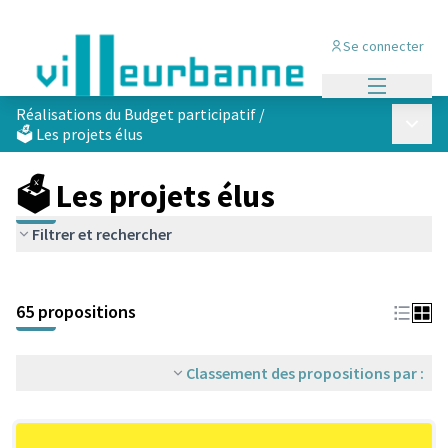
Se connecter
Menu princi
Réalisations du Budget participatif
/
Menu p
🗳️ Les projets élus
🗳️ Les projets élus
Filtrer et rechercher
Passer la carte
Leaflet
|
©
OpenStreetMap
contributors
L'élément suivant est une carte qui présente les éléments de cet
+
65 propositions
−
Classement des propositions par :