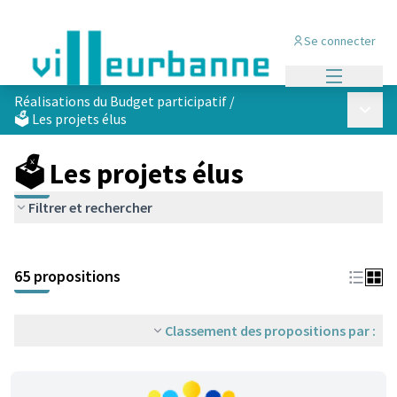
Se connecter
Menu princi
Réalisations du Budget participatif
/
Menu p
🗳️ Les projets élus
🗳️ Les projets élus
Filtrer et rechercher
Passer la carte
Leaflet
|
©
OpenStreetMap
contributors
L'élément suivant est une carte qui présente les éléments de cet
+
65 propositions
−
Classement des propositions par :