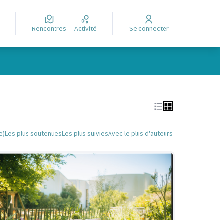
Rencontres
Activité
Se connecter
Leaflet
|
©
OpenStreetMap
contributors
e des points de carte. L'élément peut être utilisé avec un lecteur
e)
Les plus soutenues
Les plus suivies
Avec le plus d'auteurs