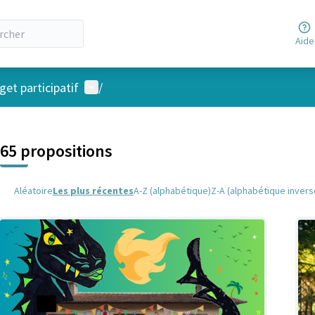
Aide
Menu utilisateur
et participatif
/
 la carte
 suivant est une carte qui présente les éléments de cette page comm
65 propositions
Aléatoire
Les plus récentes
A-Z (alphabétique)
Z-A (alphabétique invers