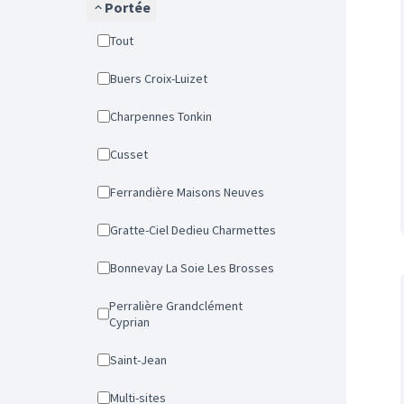
Portée
Tout
Buers Croix-Luizet
Charpennes Tonkin
Cusset
Ferrandière Maisons Neuves
Gratte-Ciel Dedieu Charmettes
Bonnevay La Soie Les Brosses
Perralière Grandclément
Cyprian
Saint-Jean
Multi-sites