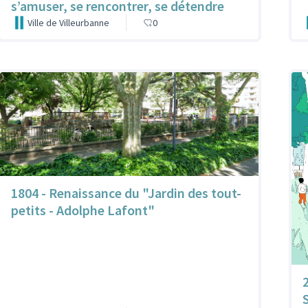
s’amuser, se rencontrer, se détendre
Ville de Villeurbanne
0
1804 - Renaissance du "Jardin des tout-
petits - Adolphe Lafont"