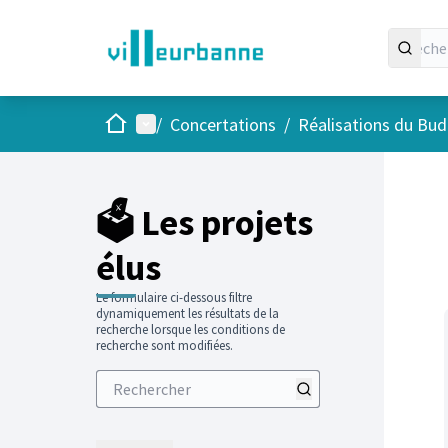
Accueil
Menu principal
/
Concertations
/
Réalisations du Budg
Passer
L'élément
+
−
🗳️ Les projets
élus
Le formulaire ci-dessous filtre
dynamiquement les résultats de la
recherche lorsque les conditions de
recherche sont modifiées.