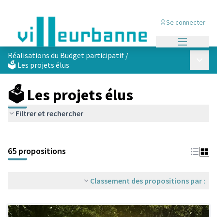
Se connecter
Menu princi
Réalisations du Budget participatif
/
Menu p
🗳️ Les projets élus
🗳️ Les projets élus
Filtrer et rechercher
Passer la carte
Leaflet
|
©
OpenStreetMap
contributors
L'élément suivant est une carte qui présente les éléments de cet
+
65 propositions
−
Classement des propositions par :