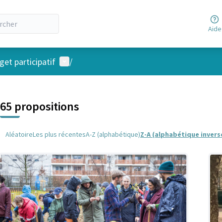
Aide
Menu utilisateur
et participatif
/
 la carte
 suivant est une carte qui présente les éléments de cette page comm
65 propositions
Aléatoire
Les plus récentes
A-Z (alphabétique)
Z-A (alphabétique invers