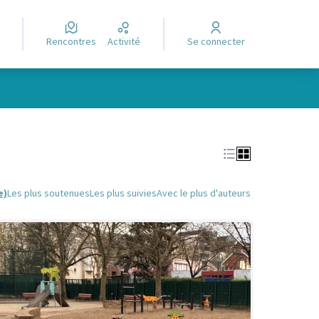
Rencontres
Activité
Se connecter
Leaflet
|
©
OpenStreetMap
contributors
e des points de carte. L'élément peut être utilisé avec un lecteur
e)
Les plus soutenues
Les plus suivies
Avec le plus d'auteurs