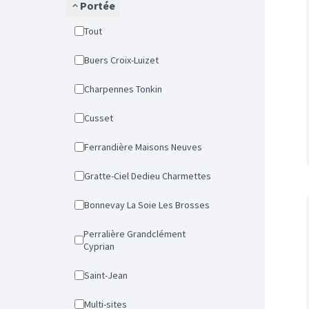
Portée
Tout
Buers Croix-Luizet
Charpennes Tonkin
Cusset
Ferrandière Maisons Neuves
Gratte-Ciel Dedieu Charmettes
Bonnevay La Soie Les Brosses
Perralière Grandclément
Cyprian
Saint-Jean
Multi-sites