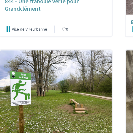
844 - Une traboule verte pour
Grandclément
Ville de Villeurbanne
0