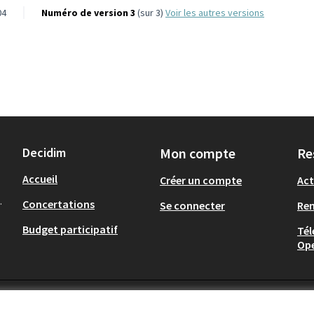
04
Numéro de version 3
(sur 3)
voir les autres versions
Decidim
Mon compte
Re
Accueil
Créer un compte
Act
.
Concertations
Se connecter
Re
Budget participatif
Tél
Op