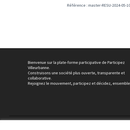
Référence : master-RESU-2024-05-1
Bienvenue sur la plate-forme participative de Participez
Villeurbanne.
Construisons une société plus ouverte, transparente et
collaborative.
Rejoignez le mouvement, participez et décidez, ensemble
Conditions d'utilisation
Paramètres des cookies