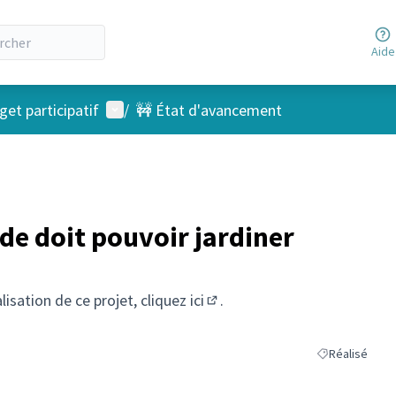
Aide
Menu utilisateur
et participatif
/
🚧 État d'avancement
de doit pouvoir jardiner
alisation de ce projet, cliquez
ici
.
(S'ouvre dans un nouvel ongl
Réalisé
Filtrer les résu