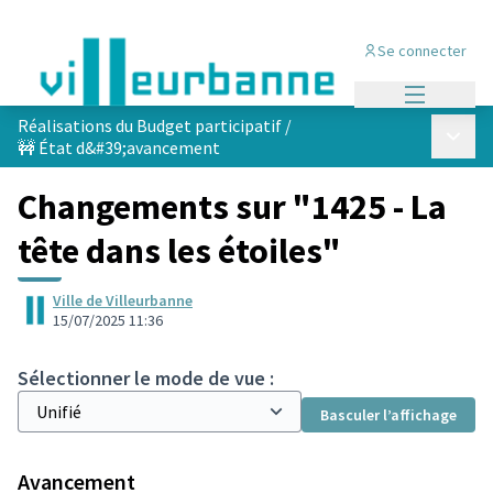
Se connecter
Menu princi
Réalisations du Budget participatif
/
Menu p
🚧 État d&#39;avancement
Changements sur "1425 - La
tête dans les étoiles"
Ville de Villeurbanne
15/07/2025 11:36
Sélectionner le mode de vue :
Basculer l’affichage
Avancement