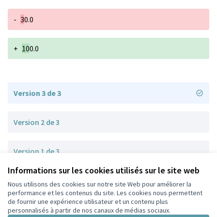
-
3
0.0
+
10
0.0
Version 3 de 3
Version 2 de 3
Version 1 de 3
Informations sur les cookies utilisés sur le site web
Nous utilisons des cookies sur notre site Web pour améliorer la
Conditions d'utilisation
performance et les contenus du site. Les cookies nous permettent
Paramètres des cookies
de fournir une expérience utilisateur et un contenu plus
Participez Villeurbanne sur X
Participez Villeurbanne sur Facebook
Participez Villeurbanne sur Instagram
Participez Villeurbanne sur YouTube
personnalisés à partir de nos canaux de médias sociaux.