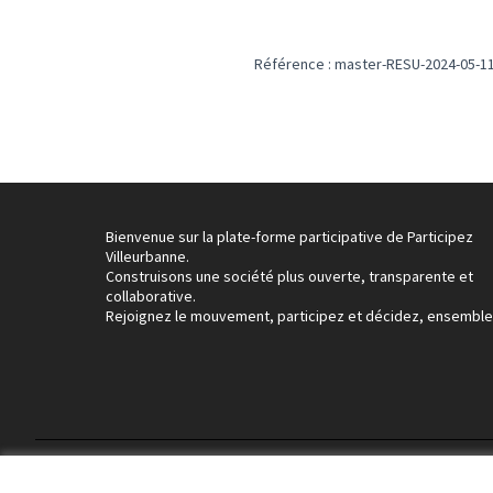
Référence : master-RESU-2024-05-1
Bienvenue sur la plate-forme participative de Participez
Villeurbanne.
Construisons une société plus ouverte, transparente et
collaborative.
Rejoignez le mouvement, participez et décidez, ensemble
Conditions d'utilisation
Paramètres des cookies