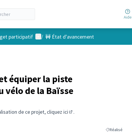
Aide
Menu utilisateur
et participatif
/
🚧 État d'avancement
et équiper la piste
 vélo de la Baïsse
alisation de ce projet, cliquez
ici
.
(S'ouvre dans un nouvel ongl
Réalisé
Filtrer les résu