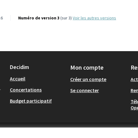
16
Numéro de version 3
(sur 3)
voir les autres versions
Decidim
Mon compte
Re
Accueil
Créer un compte
Act
.
Concertations
Se connecter
Re
Budget participatif
Tél
Op