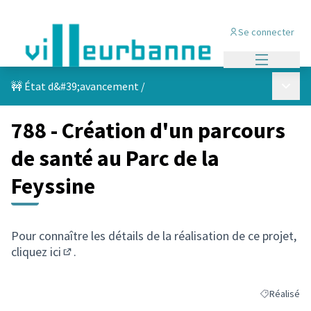
Se connecter
Menu princi
Menu p
🚧 État d&#39;avancement
/
788 - Création d'un parcours
de santé au Parc de la
Feyssine
Pour connaître les détails de la réalisation de ce projet,
cliquez
ici
.
(S'ouvre dans un nouvel onglet)
Réalisé
Filtrer les r