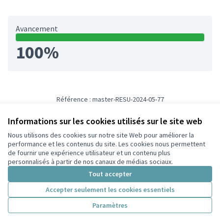
Avancement
100%
Référence : master-RESU-2024-05-77
Numéro de version 3
(sur 3)
voir les autres versions
Informations sur les cookies utilisés sur le site web
Nous utilisons des cookies sur notre site Web pour améliorer la
Conditions d'utilisation
performance et les contenus du site. Les cookies nous permettent
Paramètres des cookies
de fournir une expérience utilisateur et un contenu plus
Participez Villeurbanne sur X
Participez Villeurbanne sur Facebook
Participez Villeurbanne sur Instagram
Participez Villeurbanne sur YouTube
personnalisés à partir de nos canaux de médias sociaux.
(Lien externe)
(Lien externe)
(Lien externe)
(Lien externe)
Tout accepter
Accepter seulement les cookies essentiels
Licence Cre
(Lien extern
Paramètres
(Lien externe)
Site réalisé grâce au
logiciel libre Decidim
.
(Lien externe)