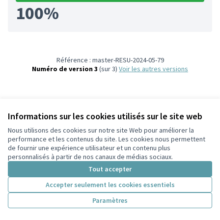
100%
Référence : master-RESU-2024-05-79
Numéro de version 3
(sur 3)
voir les autres versions
Informations sur les cookies utilisés sur le site web
Nous utilisons des cookies sur notre site Web pour améliorer la
Conditions d'utilisation
performance et les contenus du site. Les cookies nous permettent
Paramètres des cookies
de fournir une expérience utilisateur et un contenu plus
Participez Villeurbanne sur X
Participez Villeurbanne sur Facebook
Participez Villeurbanne sur Instagram
Participez Villeurbanne sur YouTube
personnalisés à partir de nos canaux de médias sociaux.
(Lien externe)
(Lien externe)
(Lien externe)
(Lien externe)
Tout accepter
Accepter seulement les cookies essentiels
Licence Cre
(Lien extern
Paramètres
(Lien externe)
Site réalisé grâce au
logiciel libre Decidim
.
(Lien externe)