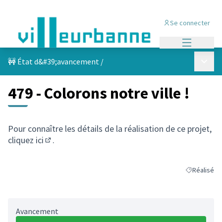
Se connecter
Menu princi
Menu p
🚧 État d&#39;avancement
/
479 - Colorons notre ville !
Pour connaître les détails de la réalisation de ce projet,
cliquez
ici
.
(S'ouvre dans un nouvel onglet)
Réalisé
Filtrer les r
Avancement