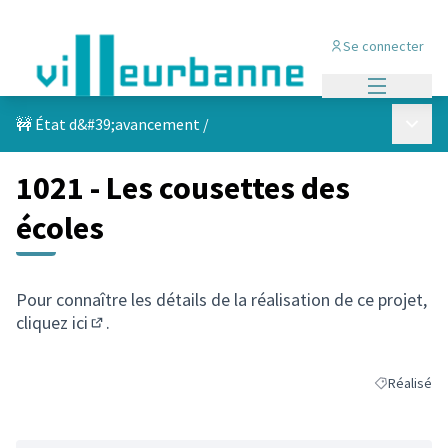
Se connecter
Menu princi
Menu p
🚧 État d&#39;avancement
/
1021 - Les cousettes des
écoles
Pour connaître les détails de la réalisation de ce projet,
cliquez
ici
.
(S'ouvre dans un nouvel onglet)
Réalisé
Filtrer les r