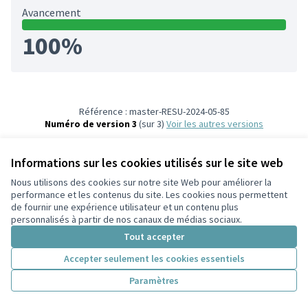
Avancement
100%
Référence : master-RESU-2024-05-85
Numéro de version 3
(sur 3)
voir les autres versions
Informations sur les cookies utilisés sur le site web
Nous utilisons des cookies sur notre site Web pour améliorer la
Conditions d'utilisation
performance et les contenus du site. Les cookies nous permettent
Paramètres des cookies
de fournir une expérience utilisateur et un contenu plus
Participez Villeurbanne sur X
Participez Villeurbanne sur Facebook
Participez Villeurbanne sur Instagram
Participez Villeurbanne sur YouTube
personnalisés à partir de nos canaux de médias sociaux.
(Lien externe)
(Lien externe)
(Lien externe)
(Lien externe)
Tout accepter
Accepter seulement les cookies essentiels
Licence Cre
(Lien extern
Paramètres
(Lien externe)
Site réalisé grâce au
logiciel libre Decidim
.
(Lien externe)