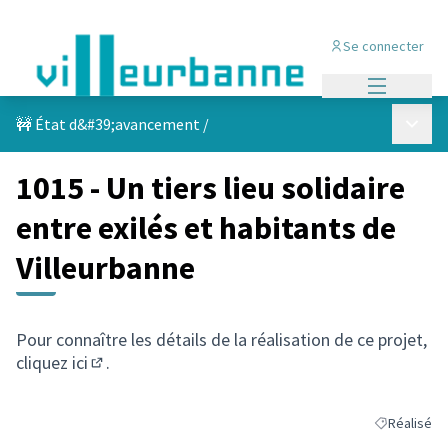
Se connecter
Menu princi
Menu p
🚧 État d&#39;avancement
/
1015 - Un tiers lieu solidaire
entre exilés et habitants de
Villeurbanne
Pour connaître les détails de la réalisation de ce projet,
cliquez
ici
.
(S'ouvre dans un nouvel onglet)
Réalisé
Filtrer les r