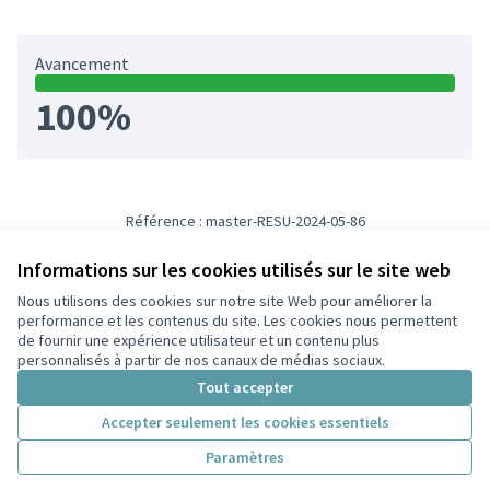
Avancement
100%
Référence : master-RESU-2024-05-86
Numéro de version 3
(sur 3)
voir les autres versions
Informations sur les cookies utilisés sur le site web
Nous utilisons des cookies sur notre site Web pour améliorer la
Conditions d'utilisation
performance et les contenus du site. Les cookies nous permettent
Paramètres des cookies
de fournir une expérience utilisateur et un contenu plus
Participez Villeurbanne sur X
Participez Villeurbanne sur Facebook
Participez Villeurbanne sur Instagram
Participez Villeurbanne sur YouTube
personnalisés à partir de nos canaux de médias sociaux.
(Lien externe)
(Lien externe)
(Lien externe)
(Lien externe)
Tout accepter
Accepter seulement les cookies essentiels
Licence Cre
(Lien extern
Paramètres
(Lien externe)
Site réalisé grâce au
logiciel libre Decidim
.
(Lien externe)