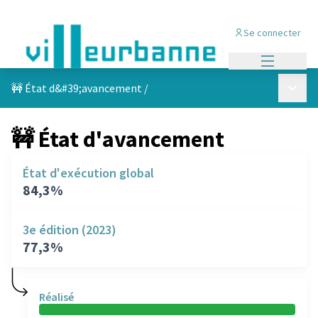
Se connecter
Menu princi
Menu p
🚧 État d&#39;avancement
/
🚧 État d'avancement
État d'exécution global
84,3%
3e édition (2023)
77,3%
Réalisé