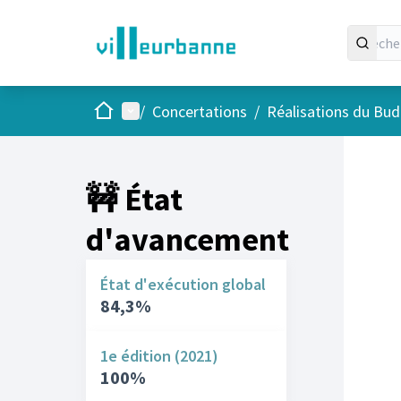
Accueil
Menu principal
/
Concertations
/
Réalisations du Budg
🚧 État
d'avancement
État d'exécution global
84,3%
1e édition (2021)
100%