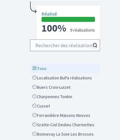
Réalisé
100%
9 réalisations
Rechercher des réalisations
Scope
Tous
Scope
Localisation BuPa réalisations
Scope
Buers Croix-Luizet
Scope
Charpennes Tonkin
Scope
Cusset
Scope
Ferrandière Maisons Neuves
Scope
Gratte-Ciel Dedieu Charmettes
Scope
Bonnevay La Soie Les Brosses