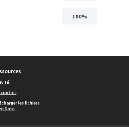
100%
ssources
ivité
ncontres
écharger les fichiers
en Data