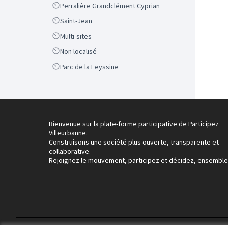
Scope
Perralière Grandclément Cyprian
Scope
Saint-Jean
Scope
Multi-sites
Scope
Non localisé
Scope
Parc de la Feyssine
Bienvenue sur la plate-forme participative de Participez
Villeurbanne.
Construisons une société plus ouverte, transparente et
collaborative.
Rejoignez le mouvement, participez et décidez, ensemble