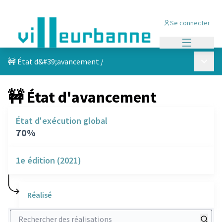
Se connecter
Menu princi
Menu p
🚧 État d&#39;avancement
/
🚧 État d'avancement
État d'exécution global
70%
1e édition (2021)
Réalisé
Rechercher des réalisations