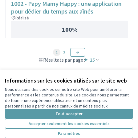
1002 - Papy Mamy Happy : une application
pour dédier du temps aux aînés
Réalisé
100%
1
2
Résultats par page :
25
Informations sur les cookies utilisés sur le site web
Nous utilisons des cookies sur notre site Web pour améliorer la
Conditions d'utilisation
performance et les contenus du site. Les cookies nous permettent
Paramètres des cookies
de fournir une expérience utilisateur et un contenu plus
Participez Villeurbanne sur X
Participez Villeurbanne sur Facebook
Participez Villeurbanne sur Instagram
Participez Villeurbanne sur YouTube
personnalisés à partir de nos canaux de médias sociaux.
(Lien externe)
(Lien externe)
(Lien externe)
(Lien externe)
Tout accepter
Accepter seulement les cookies essentiels
Licence Cre
(Lien extern
Paramètres
(Lien externe)
Site réalisé grâce au
logiciel libre Decidim
.