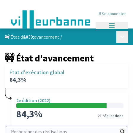
Se connecter
Menu princi
Menu p
🚧 État d&#39;avancement
/
🚧 État d'avancement
État d'exécution global
84,3%
2e édition (2022)
84,3%
21 réalisations
Rechercher des réalisations