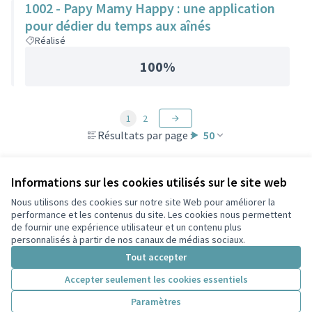
1002 - Papy Mamy Happy : une application
pour dédier du temps aux aînés
Réalisé
100%
1
2
Résultats par page :
50
Informations sur les cookies utilisés sur le site web
Nous utilisons des cookies sur notre site Web pour améliorer la
Conditions d'utilisation
performance et les contenus du site. Les cookies nous permettent
Paramètres des cookies
de fournir une expérience utilisateur et un contenu plus
Participez Villeurbanne sur X
Participez Villeurbanne sur Facebook
Participez Villeurbanne sur Instagram
Participez Villeurbanne sur YouTube
personnalisés à partir de nos canaux de médias sociaux.
(Lien externe)
(Lien externe)
(Lien externe)
(Lien externe)
Tout accepter
Accepter seulement les cookies essentiels
Licence Cre
(Lien extern
Paramètres
(Lien externe)
Site réalisé grâce au
logiciel libre Decidim
.