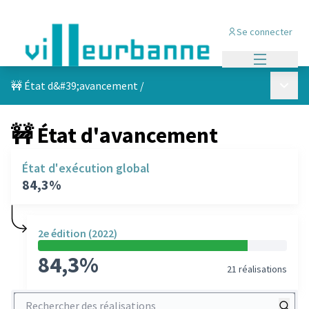
Se connecter
Menu princi
Menu p
🚧 État d&#39;avancement
/
🚧 État d'avancement
État d'exécution global
84,3%
2e édition (2022)
84,3%
21 réalisations
Rechercher des réalisations