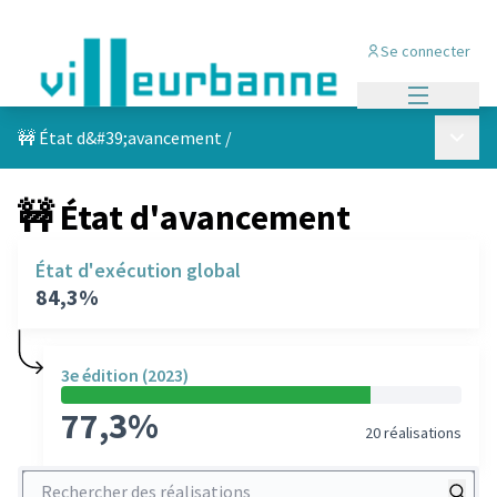
Se connecter
Menu princi
Menu p
🚧 État d&#39;avancement
/
🚧 État d'avancement
État d'exécution global
84,3%
3e édition (2023)
77,3%
20 réalisations
Rechercher des réalisations