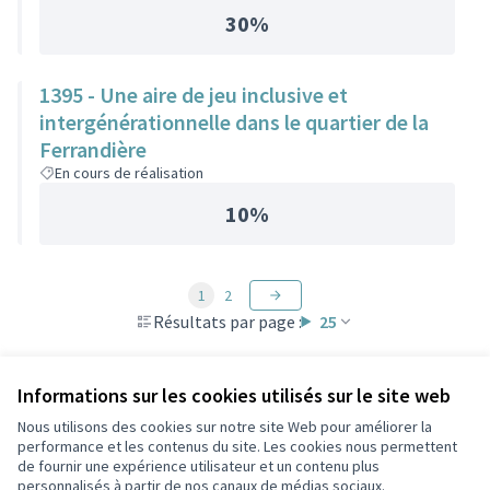
30%
1395 - Une aire de jeu inclusive et
intergénérationnelle dans le quartier de la
Ferrandière
En cours de réalisation
10%
1
2
Résultats par page :
25
Informations sur les cookies utilisés sur le site web
Nous utilisons des cookies sur notre site Web pour améliorer la
Conditions d'utilisation
performance et les contenus du site. Les cookies nous permettent
Paramètres des cookies
de fournir une expérience utilisateur et un contenu plus
Participez Villeurbanne sur X
Participez Villeurbanne sur Facebook
Participez Villeurbanne sur Instagram
Participez Villeurbanne sur YouTube
personnalisés à partir de nos canaux de médias sociaux.