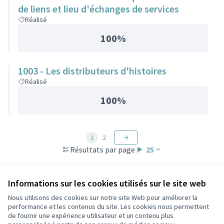
de liens et lieu d'échanges de services
Réalisé
100%
1003 - Les distributeurs d'histoires
Réalisé
100%
1
2
Résultats par page :
25
Informations sur les cookies utilisés sur le site web
Nous utilisons des cookies sur notre site Web pour améliorer la
Conditions d'utilisation
performance et les contenus du site. Les cookies nous permettent
Paramètres des cookies
de fournir une expérience utilisateur et un contenu plus
Participez Villeurbanne sur X
Participez Villeurbanne sur Facebook
Participez Villeurbanne sur Instagram
Participez Villeurbanne sur YouTube