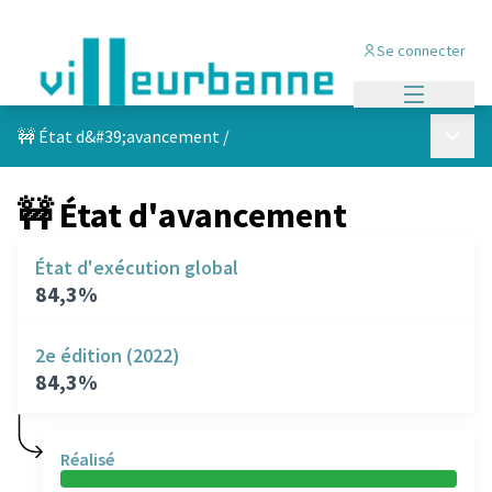
Se connecter
Menu princi
Menu p
🚧 État d&#39;avancement
/
🚧 État d'avancement
État d'exécution global
84,3%
2e édition (2022)
84,3%
Réalisé