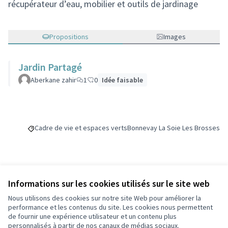
récupérateur d’eau, mobilier et outils de jardinage
Propositions
Images
Jardin Partagé
Aberkane zahir
1
0
Idée faisable
Cadre de vie et espaces verts
Bonnevay La Soie Les Brosses
Filtrer les résultats de la catégorie : Cadre de vie et espaces v
Filtrer les résultats pour le sec
Budget
Informations sur les cookies utilisés sur le site web
Nous utilisons des cookies sur notre site Web pour améliorer la
7 500 €
performance et les contenus du site. Les cookies nous permettent
de fournir une expérience utilisateur et un contenu plus
personnalisés à partir de nos canaux de médias sociaux.