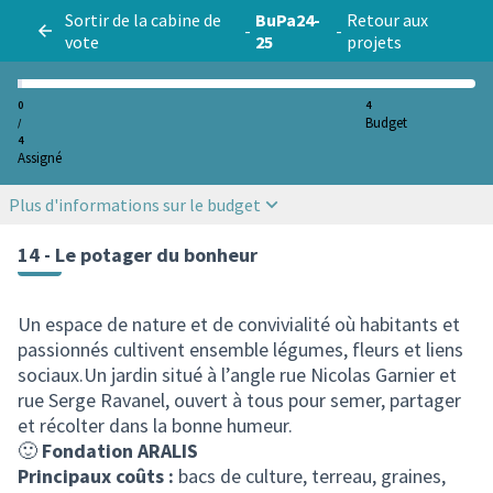
Sortir de la cabine de
BuPa24-
Retour aux
-
-
vote
25
projets
0
4
Budget
/
4
Assigné
Plus d'informations sur le budget
14 - Le potager du bonheur
Un espace de nature et de convivialité où habitants et
passionnés cultivent ensemble légumes, fleurs et liens
sociaux.Un jardin situé à l’angle rue Nicolas Garnier et
rue Serge Ravanel, ouvert à tous pour semer, partager
et récolter dans la bonne humeur.
🙂
Fondation ARALIS
Principaux coûts :
bacs de culture, terreau, graines,