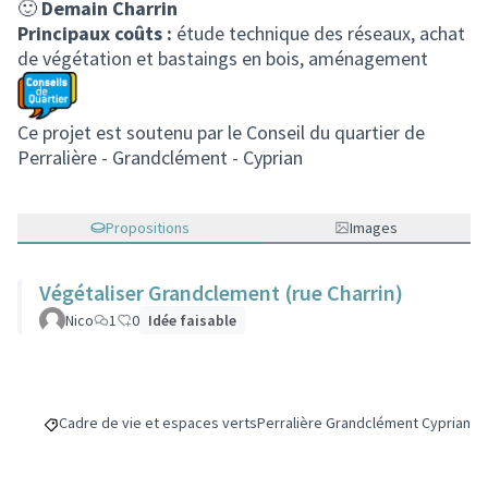
🙂
Demain Charrin
Principaux coûts :
étude technique des réseaux, achat
de végétation et bastaings en bois, aménagement
Ce projet est soutenu par le Conseil du quartier de
Perralière - Grandclément - Cyprian
Propositions
Images
Végétaliser Grandclement (rue Charrin)
Nico
1
0
Idée faisable
Cadre de vie et espaces verts
Perralière Grandclément Cyprian
Filtrer les résultats de la catégorie : Cadre de vie et espaces vert
Filtrer les résultats pour le secteu