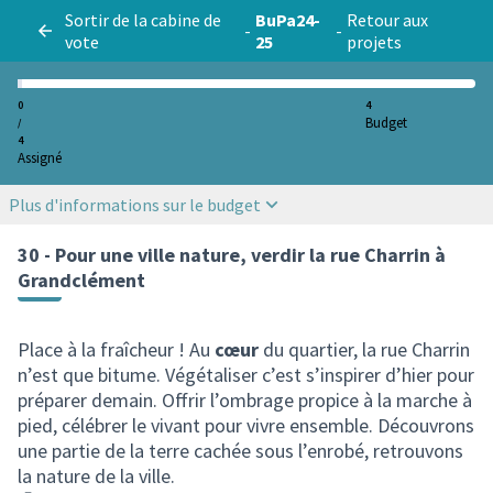
Sortir de la cabine de
BuPa24-
Retour aux
-
-
vote
25
projets
0
4
Budget
/
4
Assigné
Plus d'informations sur le budget
30 - Pour une ville nature, verdir la rue Charrin à
Grandclément
Place à la fraîcheur ! Au
cœur
du quartier, la rue Charrin
n’est que bitume. Végétaliser c’est s’inspirer d’hier pour
préparer demain. Offrir l’ombrage propice à la marche à
pied, célébrer le vivant pour vivre ensemble. Découvrons
une partie de la terre cachée sous l’enrobé, retrouvons
la nature de la ville.