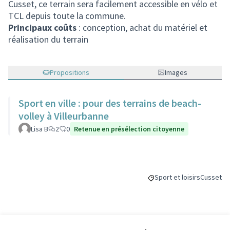
Cusset, ce terrain sera facilement accessible en vélo et
TCL depuis toute la commune.
Principaux coûts
: conception, achat du matériel et
réalisation du terrain
Propositions
Images
Sport en ville : pour des terrains de beach-
volley à Villeurbanne
Lisa B
2
0
Retenue en présélection citoyenne
Sport et loisirs
Cusset
Filtrer les résultats de la
Filtrer le