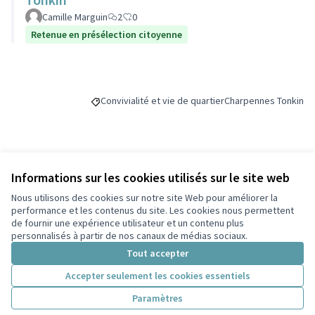
Camille Marguin
2
0
Retenue en présélection citoyenne
Convivialité et vie de quartier
Charpennes Tonkin
Filtrer les résultats de la catégorie : Convivialité et
Filtrer les résultats 
Budget
Informations sur les cookies utilisés sur le site web
Nous utilisons des cookies sur notre site Web pour améliorer la
50 000 €
performance et les contenus du site. Les cookies nous permettent
de fournir une expérience utilisateur et un contenu plus
personnalisés à partir de nos canaux de médias sociaux.
Tout accepter
Partager
Suivre
Accepter seulement les cookies essentiels
Paramètres
Référence : -PROJ-2023-09-256