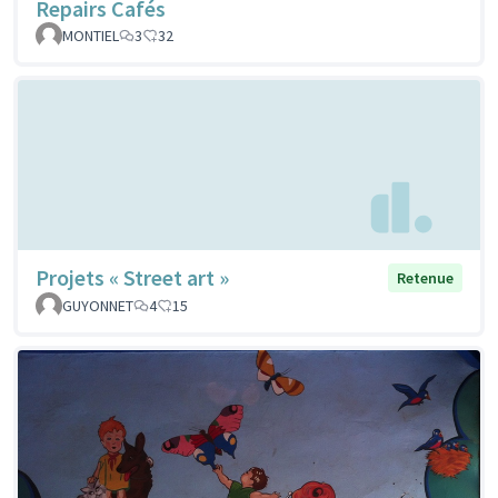
Repairs Cafés
MONTIEL
3
32
Projets « Street art »
Retenue
GUYONNET
4
15