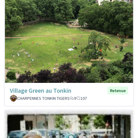
Village Green au Tonkin
Retenue
CHARPENNES TONKIN TIGERS
9
107