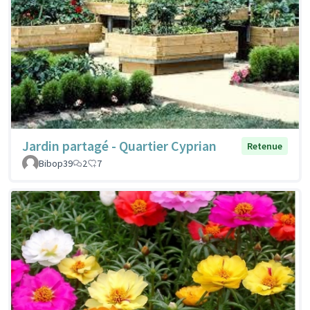
Jardin partagé - Quartier Cyprian
Retenue
Bibop39
2
7