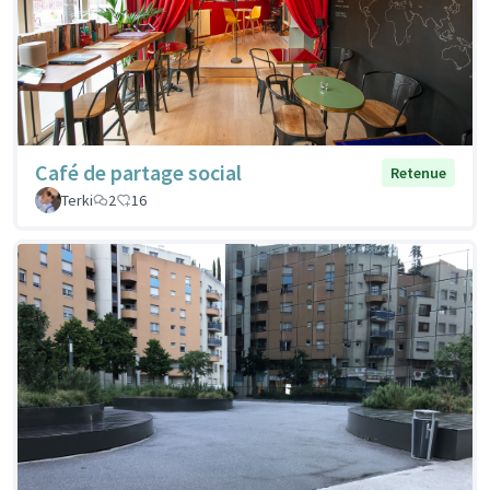
Café de partage social
Retenue
Terki
2
16