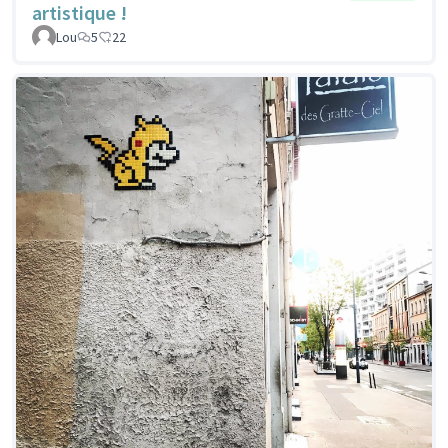
artistique !
Lou
5
22