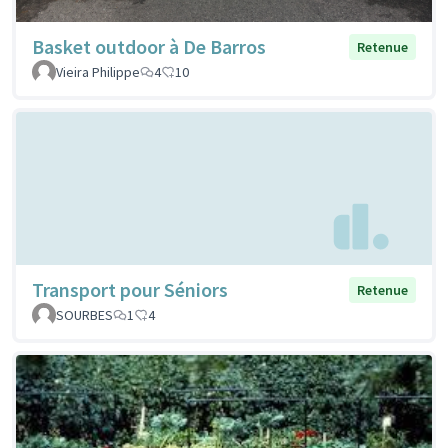
Basket outdoor à De Barros
Retenue
Vieira Philippe
4
10
Transport pour Séniors
Retenue
SOURBES
1
4