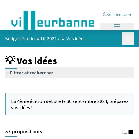
Se connecter
Menu princi
Menu p
Budget Participatif 2021
/
💡 Vos idées
💡 Vos idées
Filtrer et rechercher
Passer la carte
L'élément suivant est une carte qui présente les éléments de cet
La 4ème édition débute le 30 septembre 2024, préparez
vos idées !
57 propositions