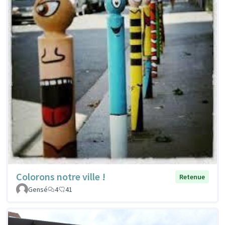
Colorons notre ville !
Retenue
Gensé
4
41