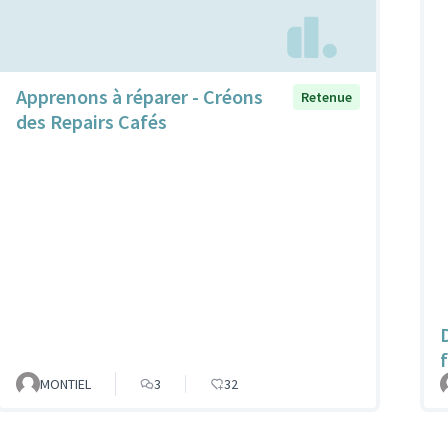
Apprenons à réparer - Créons
Retenue
des Repairs Cafés
MONTIEL
3
32