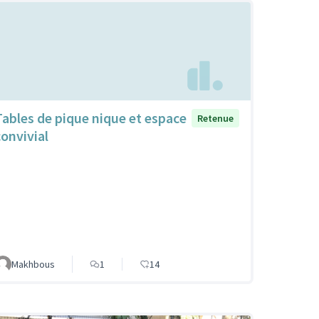
Tables de pique nique et espace
Retenue
convivial
Makhbous
1
14