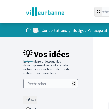
Accueil
Menu principal
/
Concertations
/
Budget Participatif
Passer
L'élément
💡 Vos idées
Le formulaire ci-dessous filtre
dynamiquement les résultats de la
recherche lorsque les conditions de
recherche sont modifiées.
État