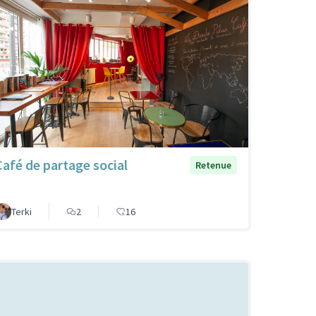
Café de partage social
Retenue
Terki
2
16