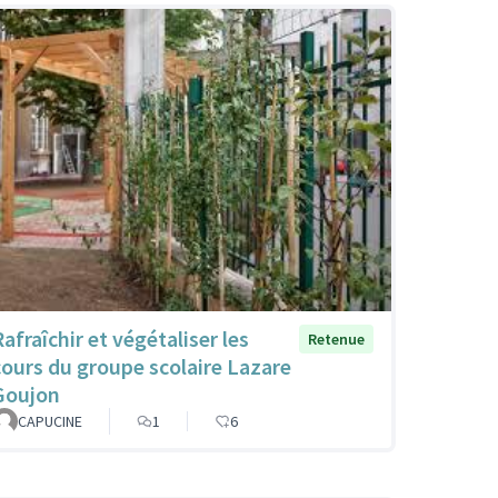
afraîchir et végétaliser les
Retenue
cours du groupe scolaire Lazare
Goujon
CAPUCINE
1
6