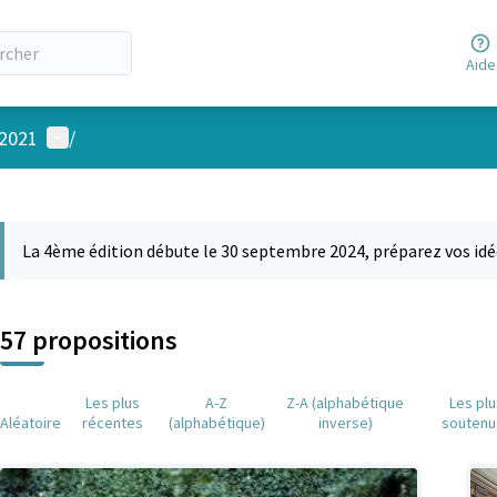
Aide
Menu utilisateur
 2021
/
 la carte
 suivant est une carte qui présente les éléments de cette page comm
La 4ème édition débute le 30 septembre 2024, préparez vos idé
57 propositions
Les plus
A-Z
Z-A (alphabétique
Les pl
Aléatoire
récentes
(alphabétique)
inverse)
soutenu