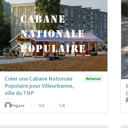
Créer une Cabane Nationale
Retenue
Populaire pour Villeurbanne,
ville du TNP
Pegaze
1
4