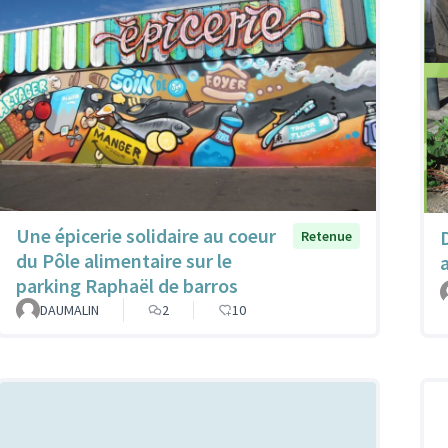
Une épicerie solidaire au coeur
Retenue
du Pôle alimentaire sur le
parking Raphaël de barros
DAUMALIN
2
10