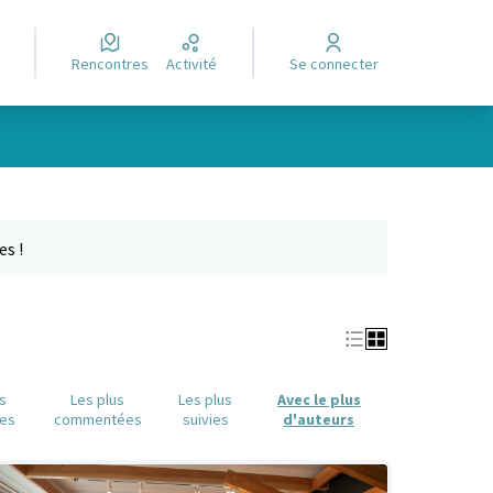
Rencontres
Activité
Se connecter
e des points de carte. L'élément peut être utilisé avec un lecteur
es !
us
Les plus
Les plus
Avec le plus
es
commentées
suivies
d'auteurs