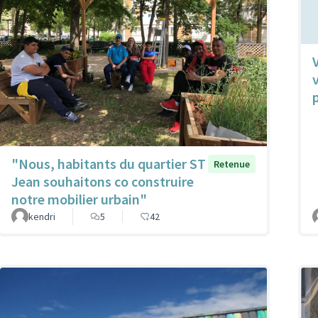
"Nous, habitants du quartier ST
Retenue
Jean souhaitons co construire
notre mobilier urbain"
kendri
5
42