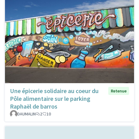
Une épicerie solidaire au coeur du
Retenue
Pôle alimentaire sur le parking
Raphaël de barros
DAUMALIN
2
10