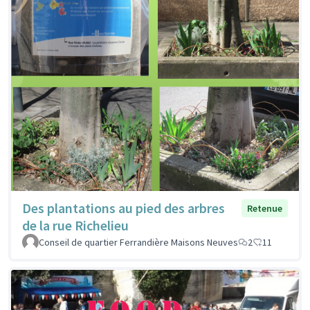
Des plantations au pied des arbres
Retenue
de la rue Richelieu
Conseil de quartier Ferrandière Maisons Neuves
2
11