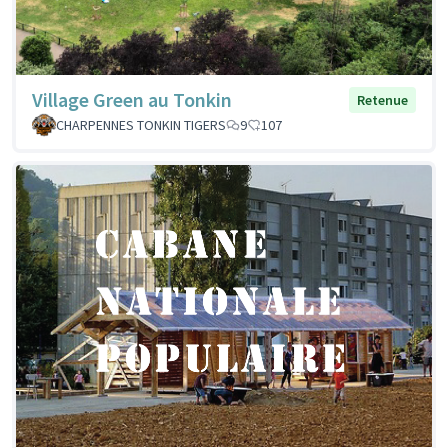
Village Green au Tonkin
Retenue
CHARPENNES TONKIN TIGERS
9
107