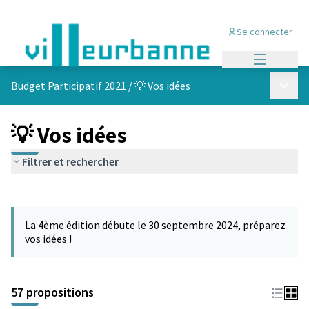
Se connecter
Menu princi
Menu p
Budget Participatif 2021
/
💡 Vos idées
💡 Vos idées
Filtrer et rechercher
Passer la carte
L'élément suivant est une carte qui présente les éléments de cet
La 4ème édition débute le 30 septembre 2024, préparez
vos idées !
57 propositions