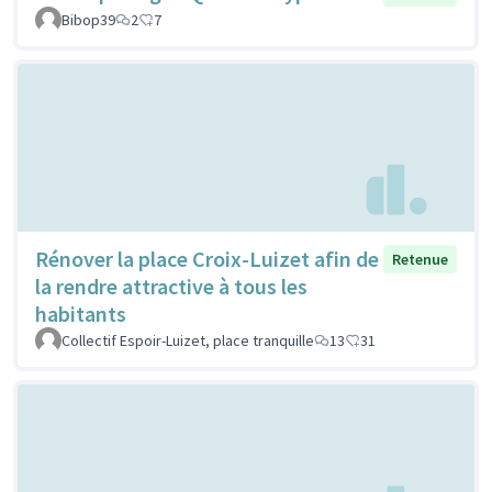
Bibop39
2
7
Rénover la place Croix-Luizet afin de
Retenue
la rendre attractive à tous les
habitants
Collectif Espoir-Luizet, place tranquille
13
31