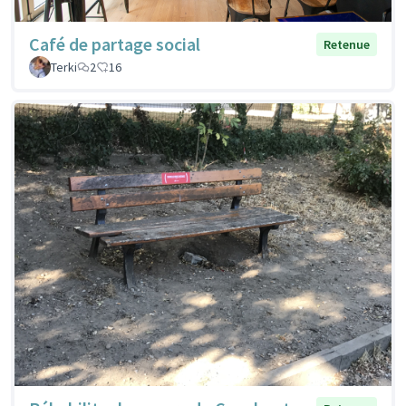
Café de partage social
Retenue
Terki
2
16