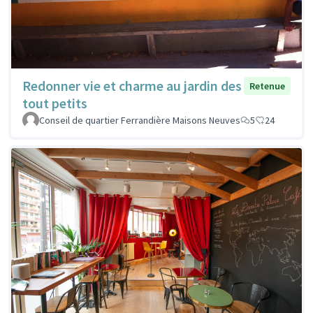
Redonner vie et charme au jardin des
Retenue
tout petits
Conseil de quartier Ferrandière Maisons Neuves
5
24