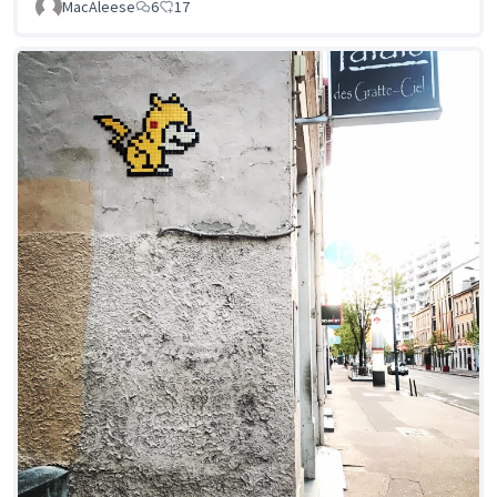
MacAleese
6
17