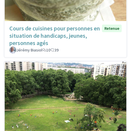
Cours de cuisines pour personnes en
Retenue
situation de handicaps, jeunes,
personnes agés
Jérémy Biasiol
10
39