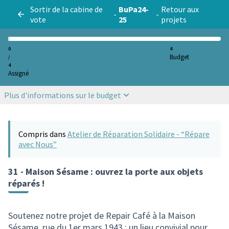
Sortir de la cabine de
BuPa24-
Retour aux
-
-
vote
25
projets
0
4
Budget
/
4
Assigné
Plus d'informations sur le budget
Compris dans
Atelier de Réparation Solidaire - “Répare
avec Nous”
31 - Maison Sésame : ouvrez la porte aux objets
réparés !
Soutenez notre projet de Repair Café à la Maison
Sésame, rue du 1er mars 1943 : un lieu convivial pour