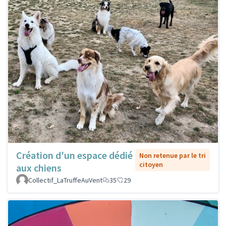
Création d'un espace dédié
Non retenue par le tri
citoyen
aux chiens
Collectif_LaTruffeAuVent
35
29