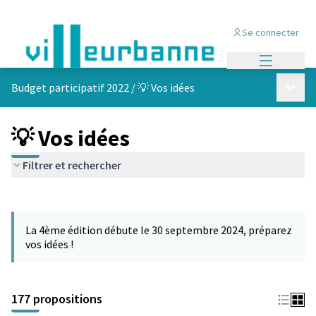
Se connecter
Menu princi
Menu p
Budget participatif 2022
/
💡 Vos idées
💡 Vos idées
Filtrer et rechercher
Passer la carte
Leaflet
|
©
OpenStreetMap
contributors
L'élément suivant est une carte qui présente les éléments de cet
+
La 4ème édition débute le 30 septembre 2024, préparez
−
vos idées !
177 propositions