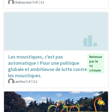
Chabasseur
4
13
Les moustiques, c’est pas
Retenue
par le
automatique ! Pour une politique
tri
globale et ambitieuse de lutte contre
citoyen
les moustiques.
Lamfou
3
12