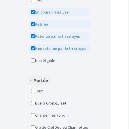
Tout
En cours d’analyse
Retirée
Retenue par le tri citoyen
Non retenue par le tri citoyen
Non éligible
Portée
Tout
Buers Croix-Luizet
Charpennes Tonkin
Gratte-Ciel Dedieu Charmettes