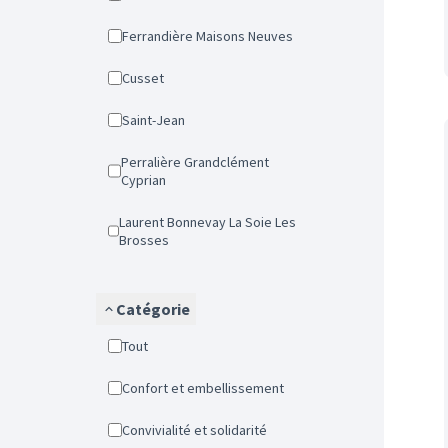
Ferrandière Maisons Neuves
Cusset
Saint-Jean
Perralière Grandclément
Cyprian
Laurent Bonnevay La Soie Les
Brosses
Catégorie
Tout
Confort et embellissement
Convivialité et solidarité