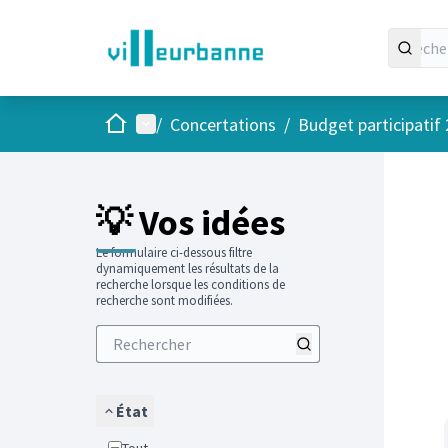
Accueil
Menu principal
/
Concertations
/
Budget participatif
Passer
L'élément
+
−
💡 Vos idées
Le formulaire ci-dessous filtre
dynamiquement les résultats de la
recherche lorsque les conditions de
recherche sont modifiées.
État