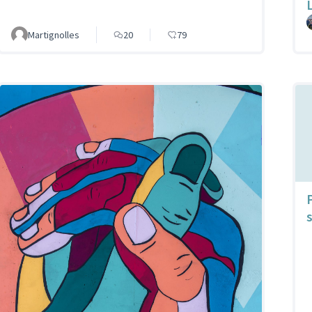
Martignolles
20
79