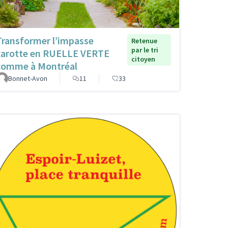
Transformer l’impasse
Retenue
par le tri
carotte en RUELLE VERTE
citoyen
comme à Montréal
Bonnet-Avon
11
33