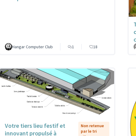
Hangar Computer Club
1
18
Votre tiers lieu festif et
Non retenue
par le tri
innovant propulsé à