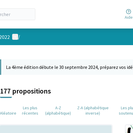
Aide
Menu utilisateur
 2022
/
 la carte
 suivant est une carte qui présente les éléments de cette page comm
La 4ème édition débute le 30 septembre 2024, préparez vos idé
177 propositions
Les plus
A-Z
Z-A (alphabétique
Les pl
Aléatoire
récentes
(alphabétique)
inverse)
souten