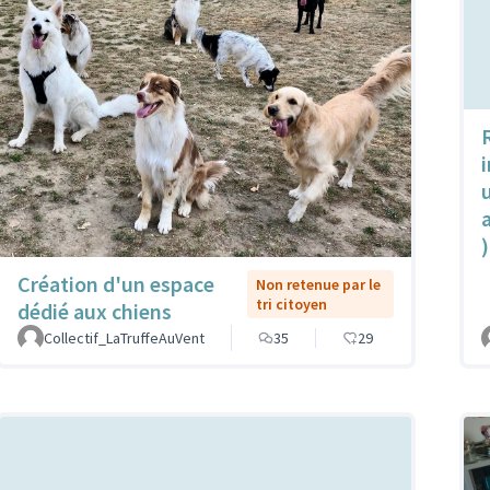
u
)
Création d'un espace
Non retenue par le
tri citoyen
dédié aux chiens
Collectif_LaTruffeAuVent
35
29