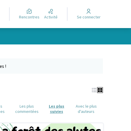
Rencontres
Activité
Se connecter
Leaflet
|
©
OpenStreetMap
contributors
e des points de carte. L'élément peut être utilisé avec un lecteur
es !
us
Les plus
Les plus
Avec le plus
ues
commentées
suivies
d'auteurs