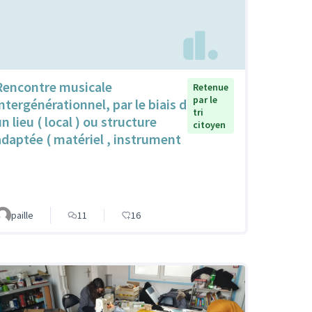
Rencontre musicale
Retenue
par le
intergénérationnel, par le biais d
tri
n lieu ( local ) ou structure
citoyen
adaptée ( matériel , instrument
paille
11
16