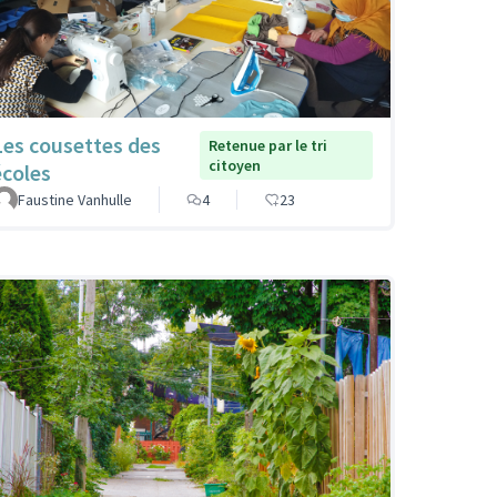
Les cousettes des
Retenue par le tri
citoyen
écoles
Faustine Vanhulle
4
23