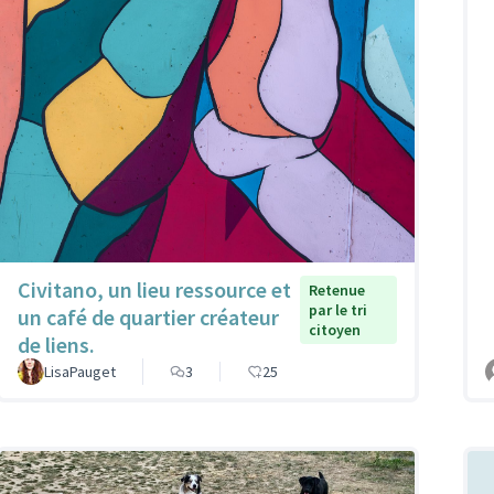
Civitano, un lieu ressource et
Retenue
par le tri
un café de quartier créateur
citoyen
de liens.
LisaPauget
3
25