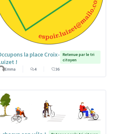
Occupons la place Croix-
Retenue par le tri
citoyen
Luizet !
Emma
4
36