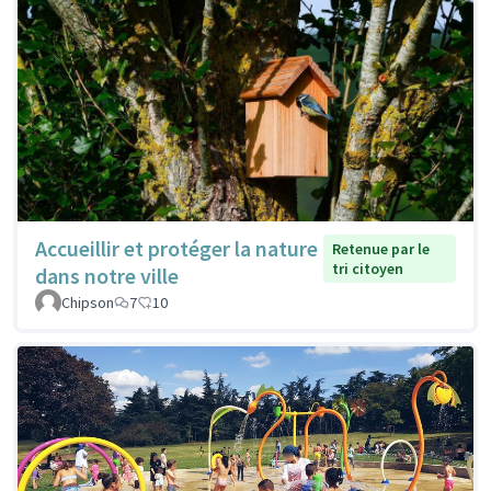
Accueillir et protéger la nature
Retenue par le
tri citoyen
dans notre ville
Chipson
7
10