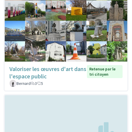
Valoriser les œuvres d'art dans
Retenue par le
tri citoyen
l'espace public
Bernard
3
5