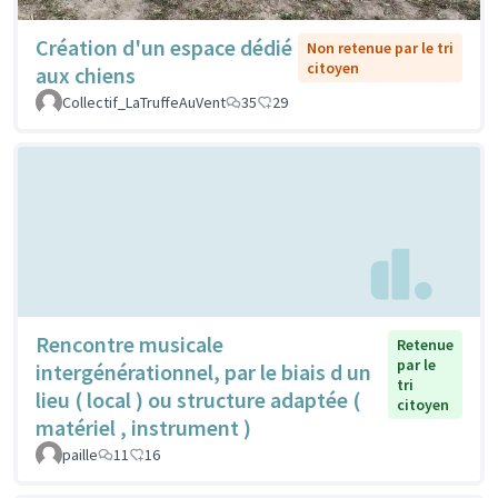
Création d'un espace dédié
Non retenue par le tri
citoyen
aux chiens
Collectif_LaTruffeAuVent
35
29
Rencontre musicale
Retenue
par le
intergénérationnel, par le biais d un
tri
lieu ( local ) ou structure adaptée (
citoyen
matériel , instrument )
paille
11
16