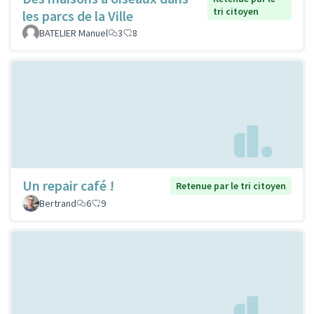
tri citoyen
les parcs de la Ville
BATELIER Manuel
3
8
Un repair café !
Retenue par le tri citoyen
Bertrand
6
9