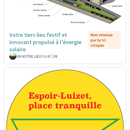
Votre tiers lieu festif et
Non retenue
par le tri
innovant propulsé à l'énergie
citoyen
solaire
UN NOTRE LIEU
14
38