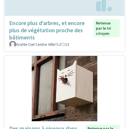
Encore plus d’arbres, et encore
Retenue
par le tri
plus de végétation proche des
citoyen
bâtiments
Gratte Ciel Centre Ville
2
13
Des maisons à oiseaux dans
Retenue par le