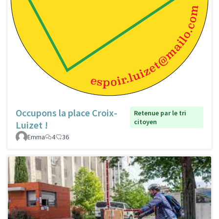
Occupons la place Croix-
Retenue par le tri
citoyen
Luizet !
Emma
4
36