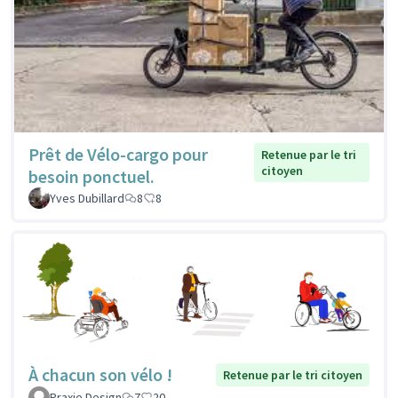
Prêt de Vélo-cargo pour
Retenue par le tri
citoyen
besoin ponctuel.
Yves Dubillard
8
8
À chacun son vélo !
Retenue par le tri citoyen
Praxie Design
7
20