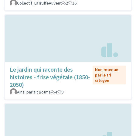
Collectif_LaTruffeAuVent
2
16
Le jardin qui raconte des
Non retenue
par le tri
histoires - frise végétale (1850-
citoyen
2050)
Ainsi parlait Botma
4
9