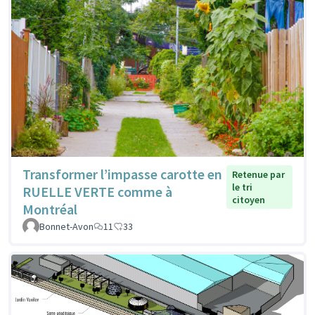
Transformer l’impasse carotte en
Retenue par
le tri
RUELLE VERTE comme à
citoyen
Montréal
Bonnet-Avon
11
33