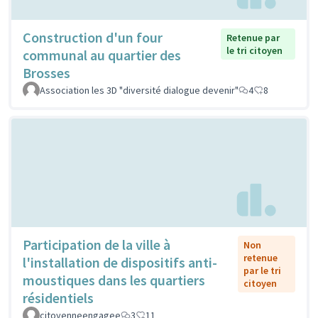
Construction d'un four
Retenue par
le tri citoyen
communal au quartier des
Brosses
Association les 3D "diversité dialogue devenir"
4
8
Participation de la ville à
Non
retenue
l'installation de dispositifs anti-
par le tri
moustiques dans les quartiers
citoyen
résidentiels
citoyenneengagee
3
11