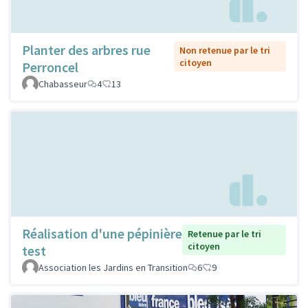
Planter des arbres rue
Non retenue par le tri
citoyen
Perroncel
Chabasseur
4
13
Réalisation d'une pépinière
Retenue par le tri
citoyen
test
Association les Jardins en Transition
6
9