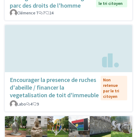
le tri citoyen
parc des droits de l'homme
Clémence T
7
24
Encourager la presence de ruches
Non
retenue
d'abeille / financer la
par le tri
vegetalisation de toit d'immeuble
citoyen
Labo
4
9