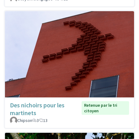
Des nichoirs pour les
Retenue par le tri
citoyen
martinets
Chipson
3
13