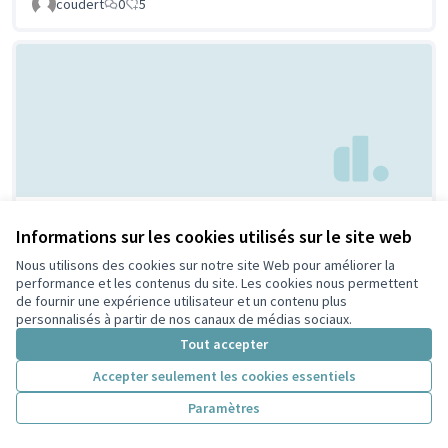
coudert
0
5
Parc à chien à
Non retenue par le tri
Informations sur les cookies utilisés sur le site web
citoyen
Villeurbanne
Nous utilisons des cookies sur notre site Web pour améliorer la
Febpecker
9
9
performance et les contenus du site. Les cookies nous permettent
de fournir une expérience utilisateur et un contenu plus
personnalisés à partir de nos canaux de médias sociaux.
Tout accepter
Accepter seulement les cookies essentiels
Paramètres