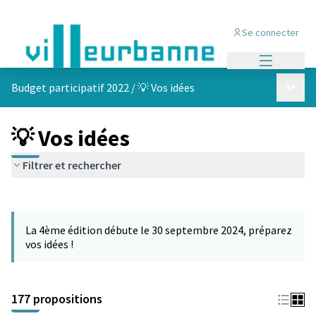
Se connecter
Menu princi
Menu p
Budget participatif 2022
/
💡 Vos idées
💡 Vos idées
Filtrer et rechercher
Passer la carte
Leaflet
|
©
OpenStreetMap
contributors
L'élément suivant est une carte qui présente les éléments de cet
+
La 4ème édition débute le 30 septembre 2024, préparez
−
vos idées !
177 propositions