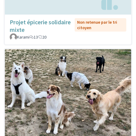
Projet épicerie solidaire
Non retenue par le tri
citoyen
mixte
Karami
13
20