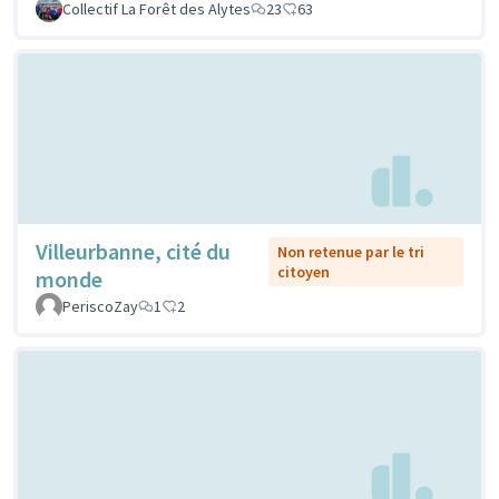
Collectif La Forêt des Alytes
23
63
Villeurbanne, cité du
Non retenue par le tri
citoyen
monde
PeriscoZay
1
2