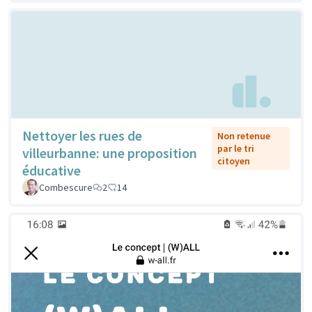
Nettoyer les rues de
Non retenue
par le tri
villeurbanne: une proposition
citoyen
éducative
Combescure
2
14