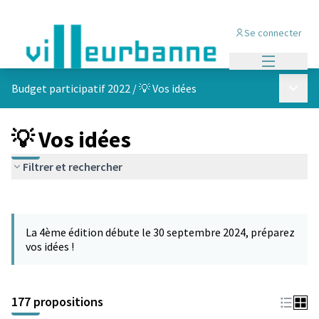
Se connecter
Menu princi
Menu p
Budget participatif 2022
/
💡 Vos idées
💡 Vos idées
Filtrer et rechercher
Passer la carte
Leaflet
|
©
OpenStreetMap
contributors
L'élément suivant est une carte qui présente les éléments de cet
+
La 4ème édition débute le 30 septembre 2024, préparez
−
vos idées !
177 propositions