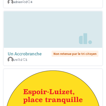
adrien
0
4
Un Accrobranche
Non retenue par le tri citoyen
Lrs
1
1