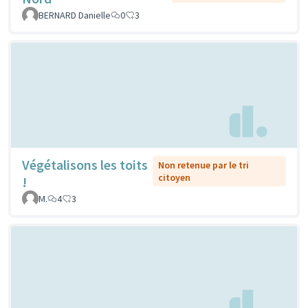
BERNARD Danielle
0
3
Végétalisons les toits
Non retenue par le tri
citoyen
!
M.
4
3