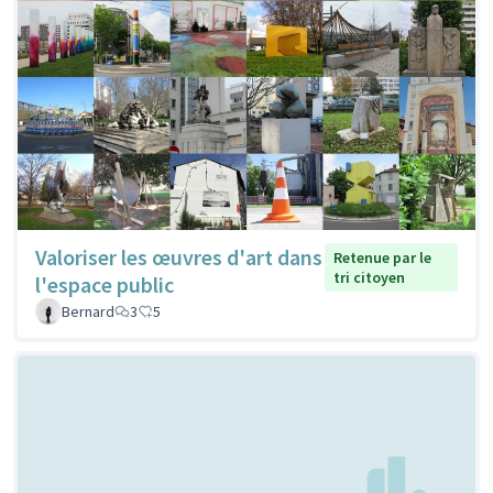
Valoriser les œuvres d'art dans
Retenue par le
tri citoyen
l'espace public
Bernard
3
5