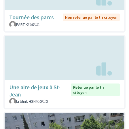
Tournée des parcs
Non retenue par le tri citoyen
PART K
0
1
Une aire de jeux à St-
Retenue par le tri
citoyen
Jean
la blink HSN
0
0