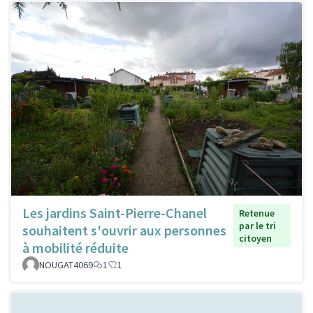
Les jardins Saint-Pierre-Chanel
Retenue
par le tri
souhaitent s'ouvrir aux personnes
citoyen
à mobilité réduite
NOUGAT4069
1
1