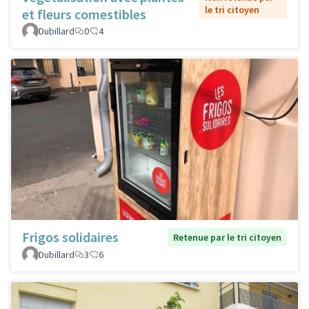
le tri citoyen
et fleurs comestibles
Dubillard
0
4
Frigos solidaires
Retenue par le tri citoyen
Dubillard
3
6