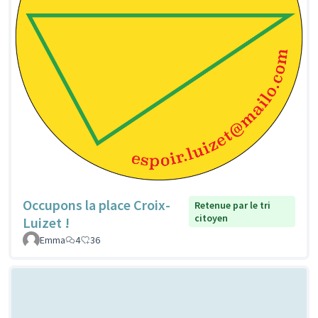
Occupons la place Croix-
Retenue par le tri
citoyen
Luizet !
Emma
4
36