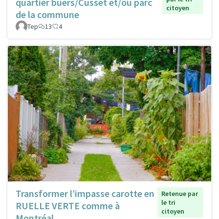
quartier buers/Cusset et/ou parc
citoyen
de la commune
Tep
13
4
Transformer l’impasse carotte en
Retenue par
le tri
RUELLE VERTE comme à
citoyen
Montréal