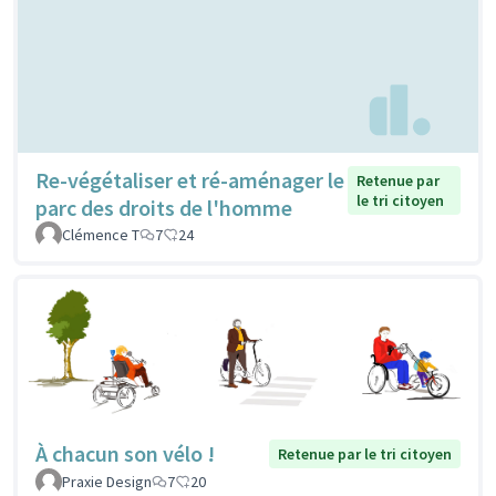
Re-végétaliser et ré-aménager le
Retenue par
le tri citoyen
parc des droits de l'homme
Clémence T
7
24
À chacun son vélo !
Retenue par le tri citoyen
Praxie Design
7
20