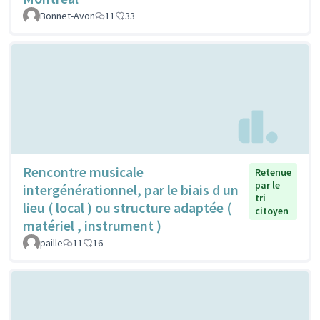
Bonnet-Avon
11
33
Rencontre musicale
Retenue
par le
intergénérationnel, par le biais d un
tri
lieu ( local ) ou structure adaptée (
citoyen
matériel , instrument )
paille
11
16