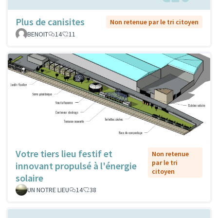
Plus de canisites
Non retenue par le tri citoyen
BENOIT
14
11
Votre tiers lieu festif et
Non retenue
par le tri
innovant propulsé à l'énergie
citoyen
solaire
UN NOTRE LIEU
14
38