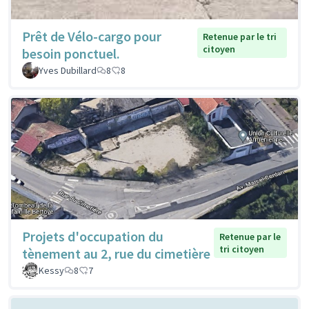
Prêt de Vélo-cargo pour
Retenue par le tri
citoyen
besoin ponctuel.
Yves Dubillard
8
8
Projets d'occupation du
Retenue par le
tri citoyen
tènement au 2, rue du cimetière
Kessy
8
7