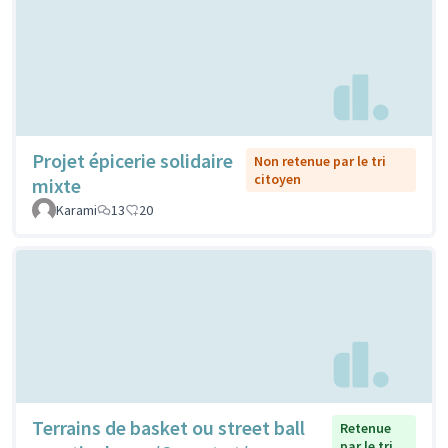
Projet épicerie solidaire
Non retenue par le tri
citoyen
mixte
Karami
13
20
Terrains de basket ou street ball
Retenue
par le tri