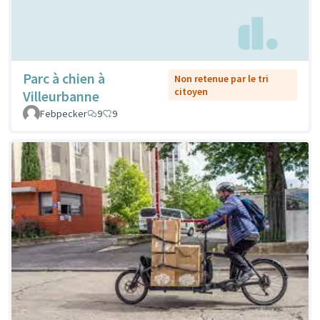
Parc à chien à
Non retenue par le tri
citoyen
Villeurbanne
Febpecker
9
9