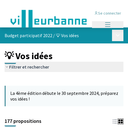
Se connecter
Menu princi
Menu p
Budget participatif 2022
/
💡 Vos idées
💡 Vos idées
Filtrer et rechercher
Passer la carte
Leaflet
|
©
OpenStreetMap
contributors
L'élément suivant est une carte qui présente les éléments de cet
+
La 4ème édition débute le 30 septembre 2024, préparez
−
vos idées !
177 propositions