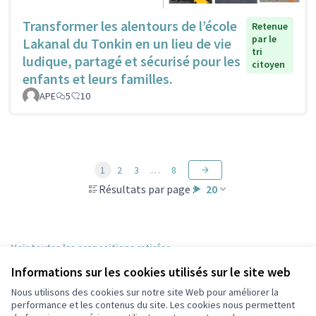
Transformer les alentours de l’école
Retenue
par le
Lakanal du Tonkin en un lieu de vie
tri
ludique, partagé et sécurisé pour les
citoyen
enfants et leurs familles.
APE
5
10
1
2
3
…
8
Résultats par page :
20
Voir toutes les propositions retirées
Informations sur les cookies utilisés sur le site web
Nous utilisons des cookies sur notre site Web pour améliorer la
Conditions d'utilisation
performance et les contenus du site. Les cookies nous permettent
Paramètres des cookies