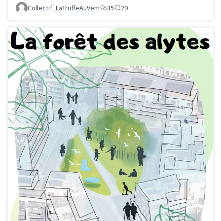
Collectif_LaTruffeAuVent
35
29