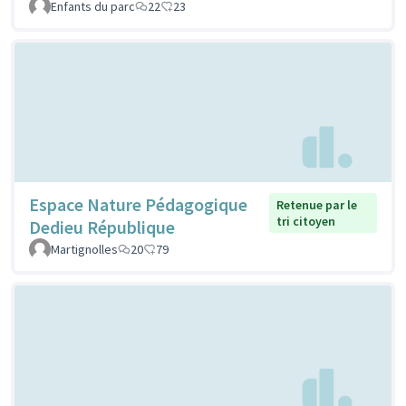
Enfants du parc
22
23
Espace Nature Pédagogique
Retenue par le
tri citoyen
Dedieu République
Martignolles
20
79