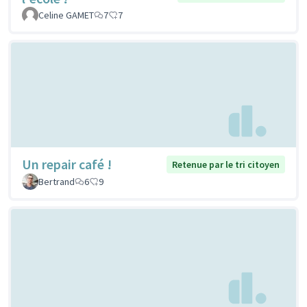
Celine GAMET
7
7
Un repair café !
Retenue par le tri citoyen
Bertrand
6
9