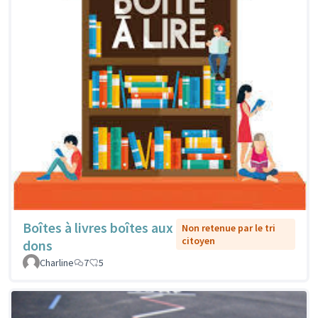
Boîtes à livres boîtes aux
Non retenue par le tri
citoyen
dons
Charline
7
5