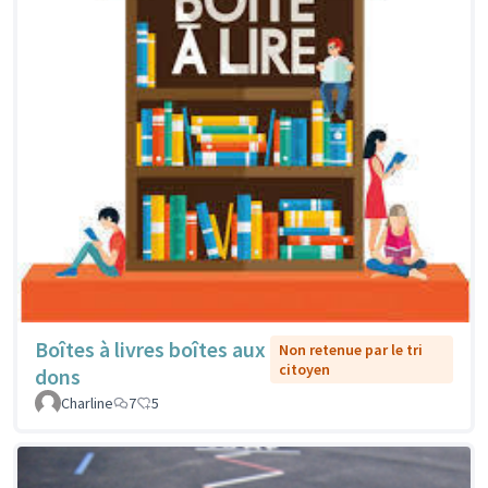
Boîtes à livres boîtes aux
Non retenue par le tri
citoyen
dons
Charline
7
5