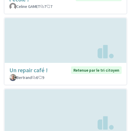
Celine GAMET
7
7
Un repair café !
Retenue par le tri citoyen
Bertrand
6
9