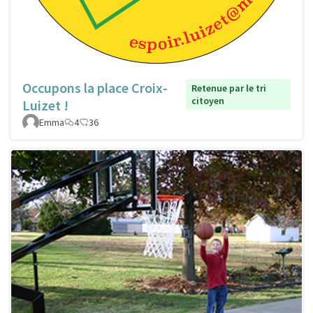
Occupons la place Croix-
Retenue par le tri
citoyen
Luizet !
Emma
4
36