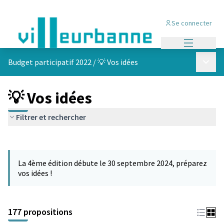
Se connecter
Menu princi
Menu p
Budget participatif 2022
/
💡 Vos idées
💡 Vos idées
Filtrer et rechercher
Passer la carte
Leaflet
|
©
OpenStreetMap
contributors
L'élément suivant est une carte qui présente les éléments de cet
+
La 4ème édition débute le 30 septembre 2024, préparez
−
vos idées !
177 propositions