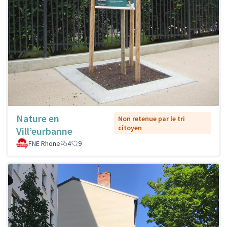
Nature en
Non retenue par le tri
citoyen
Vill’eurbanne
FNE Rhone
4
9