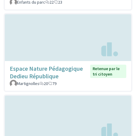
Enfants du parc
22
23
Espace Nature Pédagogique
Retenue par le
tri citoyen
Dedieu République
Martignolles
20
79