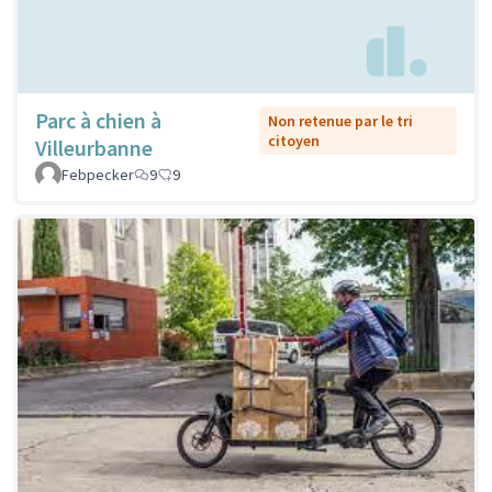
Parc à chien à
Non retenue par le tri
citoyen
Villeurbanne
Febpecker
9
9