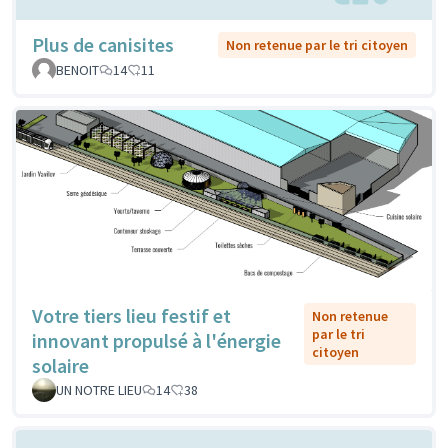
Plus de canisites
Non retenue par le tri citoyen
BENOIT
14
11
Votre tiers lieu festif et
Non retenue
par le tri
innovant propulsé à l'énergie
citoyen
solaire
UN NOTRE LIEU
14
38