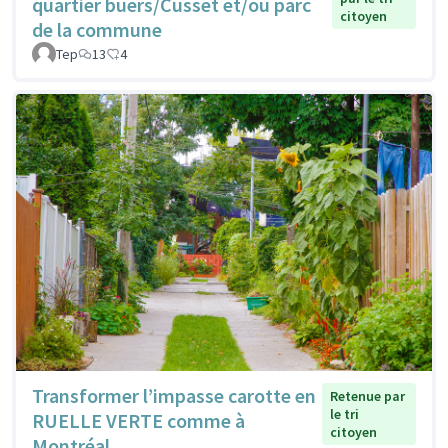
quartier buers/Cusset et/ou parc
citoyen
de la commune
Tep
13
4
Transformer l’impasse carotte en
Retenue par
le tri
RUELLE VERTE comme à
citoyen
Montréal