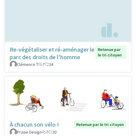
Re-végétaliser et ré-aménager le
Retenue par
le tri citoyen
parc des droits de l'homme
Clémence T
7
24
À chacun son vélo !
Retenue par le tri citoyen
Praxie Design
7
20