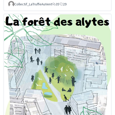
Collectif_LaTruffeAuVent
35
29