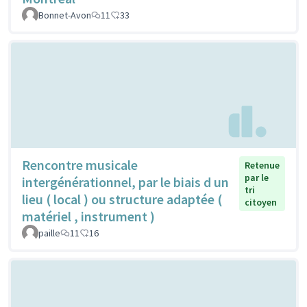
Bonnet-Avon
11
33
Rencontre musicale
Retenue
par le
intergénérationnel, par le biais d un
tri
lieu ( local ) ou structure adaptée (
citoyen
matériel , instrument )
paille
11
16