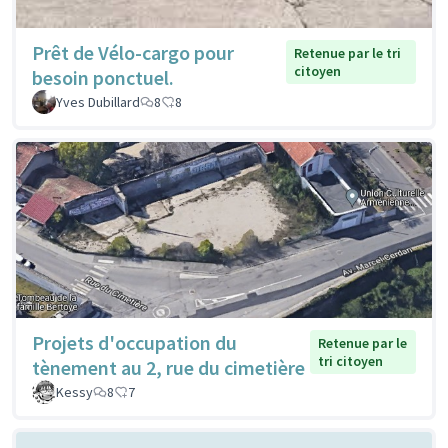
Prêt de Vélo-cargo pour
Retenue par le tri
citoyen
besoin ponctuel.
Yves Dubillard
8
8
Projets d'occupation du
Retenue par le
tri citoyen
tènement au 2, rue du cimetière
Kessy
8
7