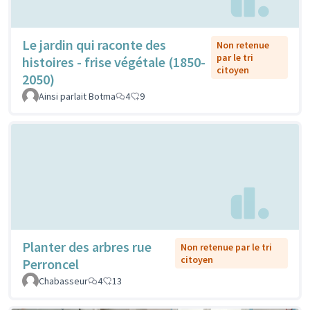
Le jardin qui raconte des
Non retenue
par le tri
histoires - frise végétale (1850-
citoyen
2050)
Ainsi parlait Botma
4
9
Planter des arbres rue
Non retenue par le tri
citoyen
Perroncel
Chabasseur
4
13