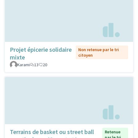
Projet épicerie solidaire
Non retenue par le tri
citoyen
mixte
Karami
13
20
Terrains de basket ou street ball
Retenue
par le tri