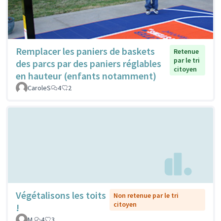
Remplacer les paniers de baskets
Retenue
par le tri
des parcs par des paniers réglables
citoyen
en hauteur (enfants notamment)
CaroleS
4
2
Végétalisons les toits
Non retenue par le tri
citoyen
!
M.
4
3