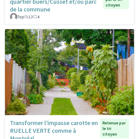
quartier buers/Cusset et/ou parc
citoyen
de la commune
Tep
13
4
Transformer l’impasse carotte en
Retenue par
le tri
RUELLE VERTE comme à
citoyen
Montréal