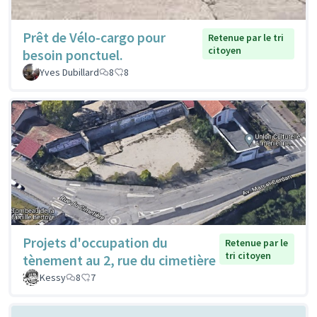
Prêt de Vélo-cargo pour
Retenue par le tri
citoyen
besoin ponctuel.
Yves Dubillard
8
8
Projets d'occupation du
Retenue par le
tri citoyen
tènement au 2, rue du cimetière
Kessy
8
7