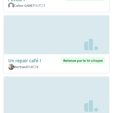
Celine GAMET
7
7
Un repair café !
Retenue par le tri citoyen
Bertrand
6
9