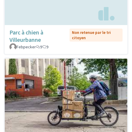
Parc à chien à
Non retenue par le tri
citoyen
Villeurbanne
Febpecker
9
9