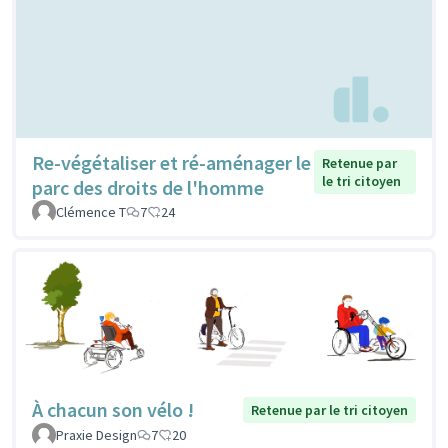
Re-végétaliser et ré-aménager le
Retenue par
le tri citoyen
parc des droits de l'homme
Clémence T
7
24
À chacun son vélo !
Retenue par le tri citoyen
Praxie Design
7
20