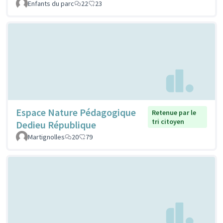
Enfants du parc
22
23
Espace Nature Pédagogique
Retenue par le
tri citoyen
Dedieu République
Martignolles
20
79