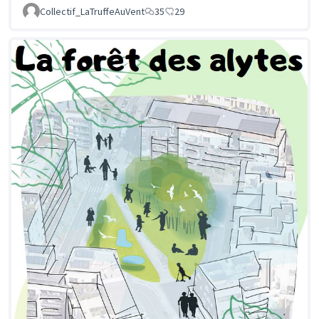
Collectif_LaTruffeAuVent
35
29