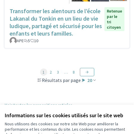
Transformer les alentours de l’école
Retenue
par le
Lakanal du Tonkin en un lieu de vie
tri
ludique, partagé et sécurisé pour les
citoyen
enfants et leurs familles.
APE
5
10
1
2
3
…
8
Résultats par page :
20
Voir toutes les propositions retirées
Informations sur les cookies utilisés sur le site web
Nous utilisons des cookies sur notre site Web pour améliorer la
Conditions d'utilisation
performance et les contenus du site. Les cookies nous permettent
Paramètres des cookies