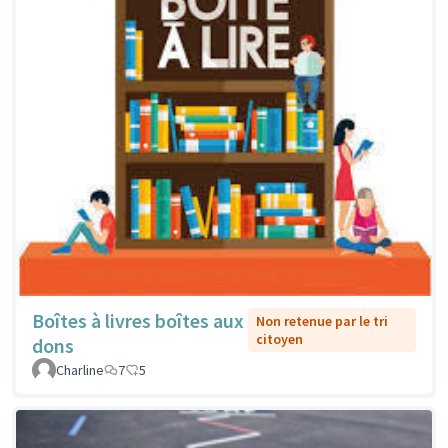
Boîtes à livres boîtes aux
Non retenue par le tri
citoyen
dons
Charline
7
5