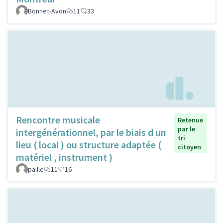
Bonnet-Avon
11
33
Rencontre musicale
Retenue
par le
intergénérationnel, par le biais d un
tri
lieu ( local ) ou structure adaptée (
citoyen
matériel , instrument )
paille
11
16