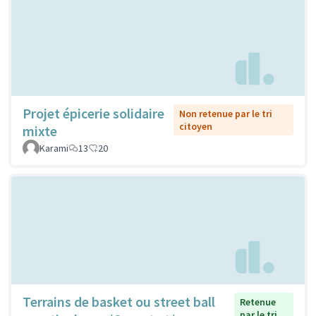
Projet épicerie solidaire
Non retenue par le tri
citoyen
mixte
Karami
13
20
Terrains de basket ou street ball
Retenue
par le tri