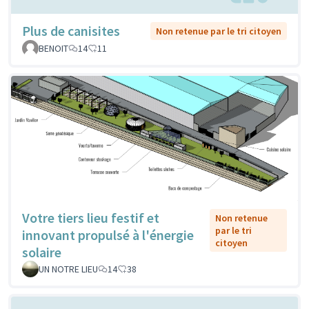
Plus de canisites
Non retenue par le tri citoyen
BENOIT
14
11
Votre tiers lieu festif et
Non retenue
par le tri
innovant propulsé à l'énergie
citoyen
solaire
UN NOTRE LIEU
14
38