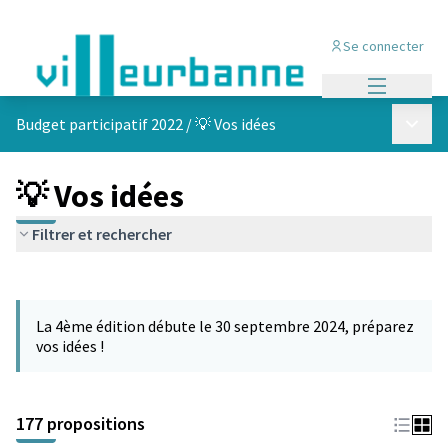
Se connecter
Menu princi
Menu p
Budget participatif 2022
/
💡 Vos idées
💡 Vos idées
Filtrer et rechercher
Passer la carte
Leaflet
|
©
OpenStreetMap
contributors
L'élément suivant est une carte qui présente les éléments de cet
+
La 4ème édition débute le 30 septembre 2024, préparez
−
vos idées !
177 propositions