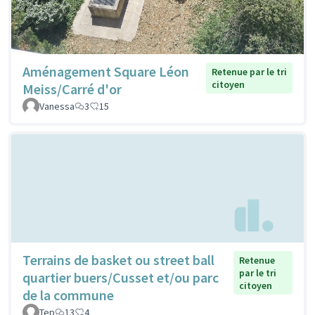
Aménagement Square Léon
Retenue par le tri
citoyen
Meiss/Carré d'or
Vanessa
3
15
Terrains de basket ou street ball
Retenue
par le tri
quartier buers/Cusset et/ou parc
citoyen
de la commune
Tep
13
4