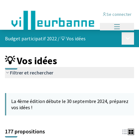
Se connecter
Menu princi
Menu p
Budget participatif 2022
/
💡 Vos idées
💡 Vos idées
Filtrer et rechercher
Passer la carte
Leaflet
|
©
OpenStreetMap
contributors
L'élément suivant est une carte qui présente les éléments de cet
+
La 4ème édition débute le 30 septembre 2024, préparez
−
vos idées !
177 propositions