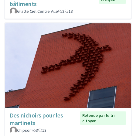
bâtiments
Gratte Ciel Centre Ville
2
13
Des nichoirs pour les
Retenue par le tri
citoyen
martinets
Chipson
3
13