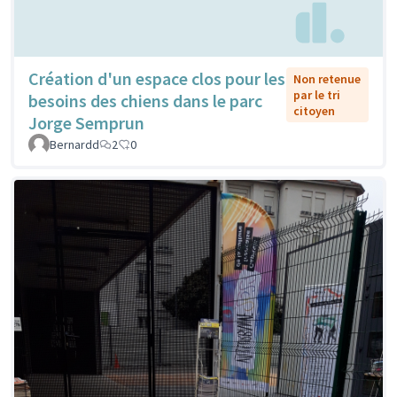
Création d'un espace clos pour les
Non retenue
par le tri
besoins des chiens dans le parc
citoyen
Jorge Semprun
Bernardd
2
0