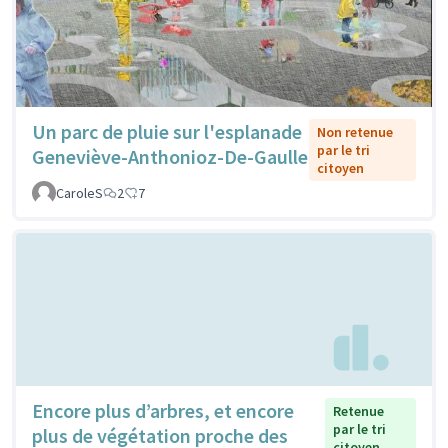
Un parc de pluie sur l'esplanade
Non retenue
par le tri
Geneviève-Anthonioz-De-Gaulle
citoyen
CaroleS
2
7
Encore plus d’arbres, et encore
Retenue
par le tri
plus de végétation proche des
citoyen