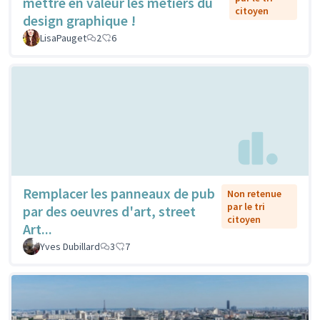
mettre en valeur les métiers du
citoyen
design graphique !
LisaPauget
2
6
Remplacer les panneaux de pub
Non retenue
par le tri
par des oeuvres d'art, street
citoyen
Art...
Yves Dubillard
3
7