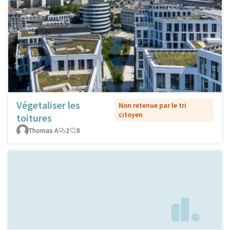
Végetaliser les
Non retenue par le tri
citoyen
toitures
Thomas A
2
8