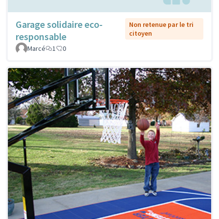
Garage solidaire eco-
Non retenue par le tri
citoyen
responsable
Marcé
1
0