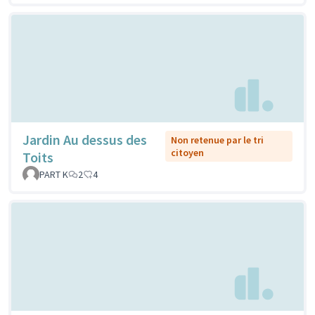
Jardin Au dessus des
Non retenue par le tri
citoyen
Toits
PART K
2
4