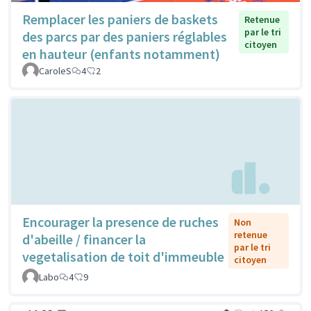
Remplacer les paniers de baskets
Retenue
par le tri
des parcs par des paniers réglables
citoyen
en hauteur (enfants notamment)
CaroleS
4
2
Encourager la presence de ruches
Non
retenue
d'abeille / financer la
par le tri
vegetalisation de toit d'immeuble
citoyen
Labo
4
9