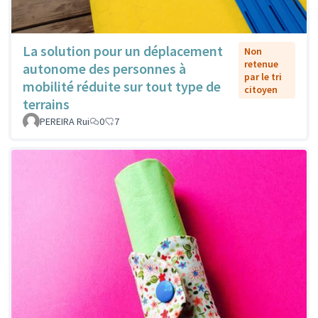
La solution pour un déplacement
Non
retenue
autonome des personnes à
par le tri
mobilité réduite sur tout type de
citoyen
terrains
PEREIRA Rui
0
7