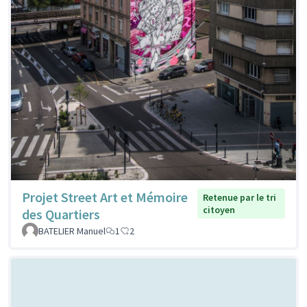
Projet Street Art et Mémoire
Retenue par le tri
citoyen
des Quartiers
BATELIER Manuel
1
2