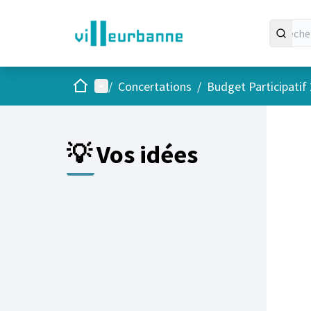
Accueil
Menu principal
/
Concertations
/
Budget Participatif
Passer
L'élément
💡 Vos idées