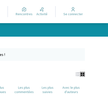
Rencontres
Activité
Se connecter
e des points de carte. L'élément peut être utilisé avec un lecteur
es !
lus
Les plus
Les plus
Avec le plus
nues
commentées
suivies
d'auteurs