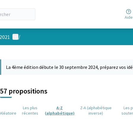
Aide
Menu utilisateur
 2021
/
 la carte
 suivant est une carte qui présente les éléments de cette page comm
La 4ème édition débute le 30 septembre 2024, préparez vos idé
57 propositions
Les plus
A-Z
Z-A (alphabétique
Les p
Aléatoire
récentes
(alphabétique)
inverse)
soute