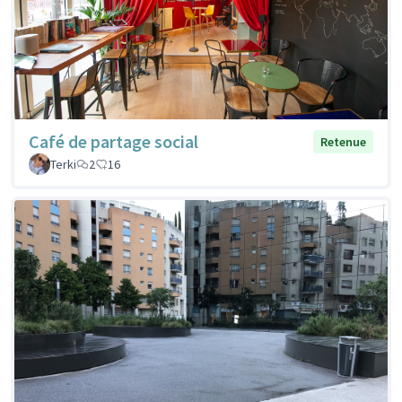
Café de partage social
Retenue
Terki
2
16