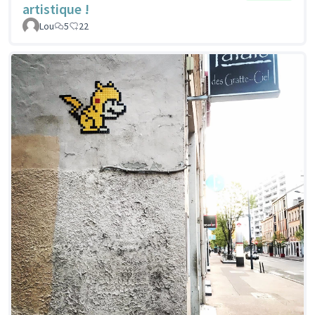
artistique !
Lou
5
22