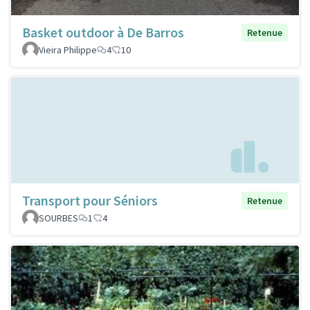
Basket outdoor à De Barros
Retenue
Vieira Philippe
4
10
Transport pour Séniors
Retenue
SOURBES
1
4