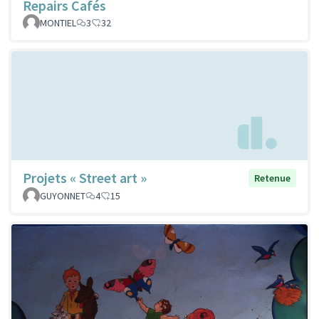
Repairs Cafés
MONTIEL
3
32
Projets « Street art »
Retenue
GUYONNET
4
15