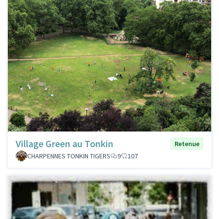
Village Green au Tonkin
Retenue
CHARPENNES TONKIN TIGERS
9
107