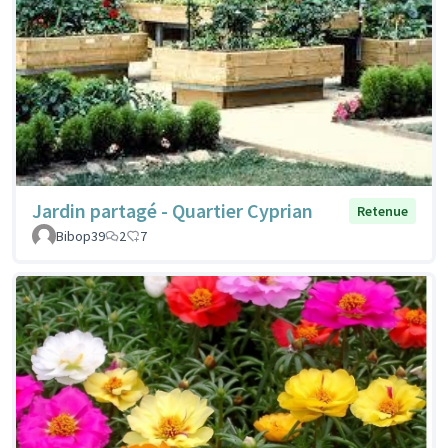
Jardin partagé - Quartier Cyprian
Retenue
Bibop39
2
7