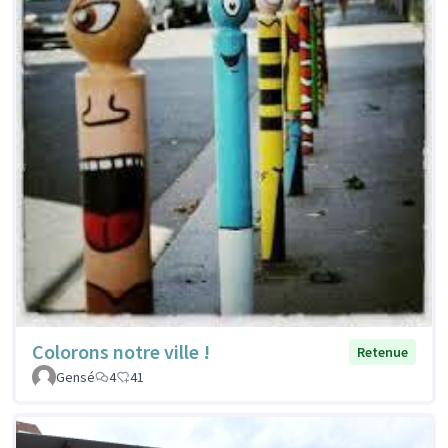
Colorons notre ville !
Retenue
Gensé
4
41