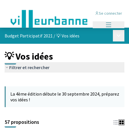
Se connecter
Menu princi
Menu p
Budget Participatif 2021
/
💡 Vos idées
💡 Vos idées
Filtrer et rechercher
Passer la carte
L'élément suivant est une carte qui présente les éléments de cet
La 4ème édition débute le 30 septembre 2024, préparez
vos idées !
57 propositions