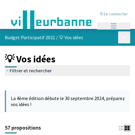
Se connecter
Menu princi
Menu p
Budget Participatif 2021
/
💡 Vos idées
💡 Vos idées
Filtrer et rechercher
Passer la carte
L'élément suivant est une carte qui présente les éléments de cet
La 4ème édition débute le 30 septembre 2024, préparez
vos idées !
57 propositions