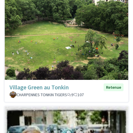
Village Green au Tonkin
Retenue
CHARPENNES TONKIN TIGERS
9
107