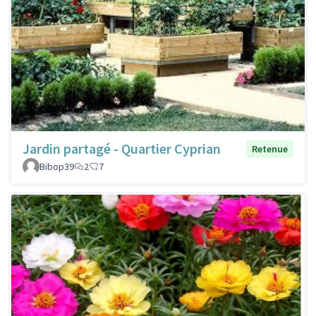
Jardin partagé - Quartier Cyprian
Retenue
Bibop39
2
7