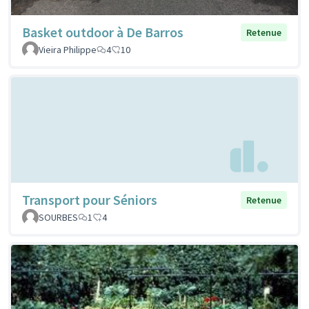
Basket outdoor à De Barros
Retenue
Vieira Philippe
4
10
Transport pour Séniors
Retenue
SOURBES
1
4