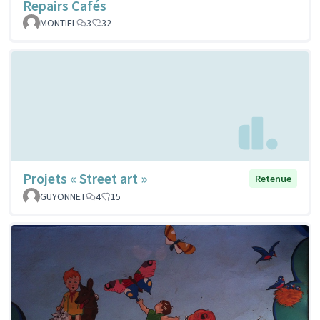
Repairs Cafés
MONTIEL
3
32
Projets « Street art »
Retenue
GUYONNET
4
15