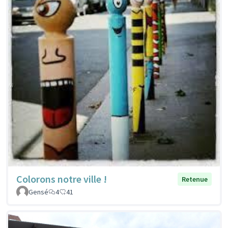
Colorons notre ville !
Retenue
Gensé
4
41