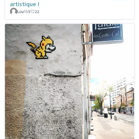
artistique !
Lou
5
22