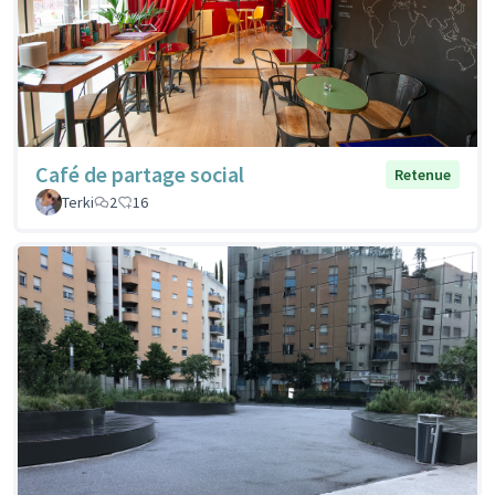
Café de partage social
Retenue
Terki
2
16