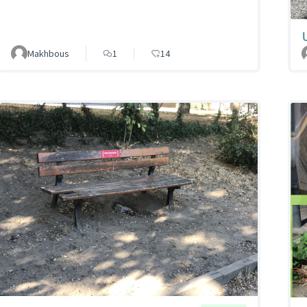
Makhbous
1
14