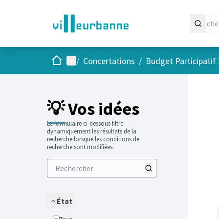
Accueil
Menu principal
/
Concertations
/
Budget Participatif
Passer
L'élément
💡 Vos idées
Le formulaire ci-dessous filtre
dynamiquement les résultats de la
recherche lorsque les conditions de
recherche sont modifiées.
État