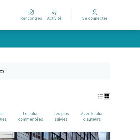
Rencontres
Activité
Se connecter
e des points de carte. L'élément peut être utilisé avec un lecteur
es !
lus
Les plus
Les plus
Avec le plus
nues
commentées
suivies
d'auteurs