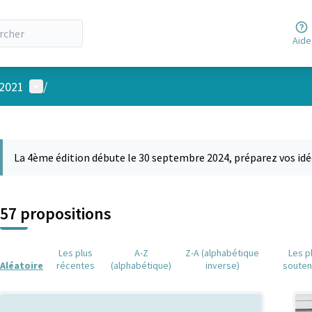
Aide
Menu utilisateur
 2021
/
 la carte
 suivant est une carte qui présente les éléments de cette page comm
La 4ème édition débute le 30 septembre 2024, préparez vos idé
57 propositions
Les plus
A-Z
Z-A (alphabétique
Les p
Aléatoire
récentes
(alphabétique)
inverse)
soute