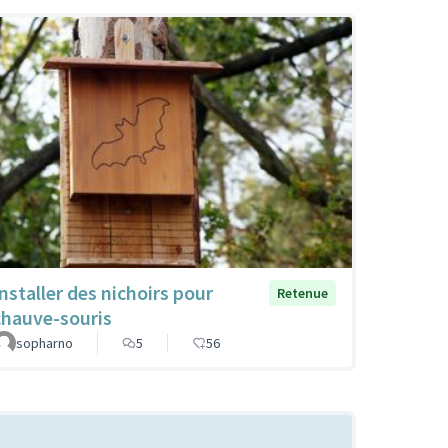
Installer des nichoirs pour
Retenue
chauve-souris
sopharno
5
56