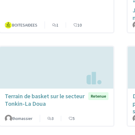
BOITESAIDEES
1
10
Terrain de basket sur le secteur
Retenue
Tonkin-La Doua
s
thomassier
3
5