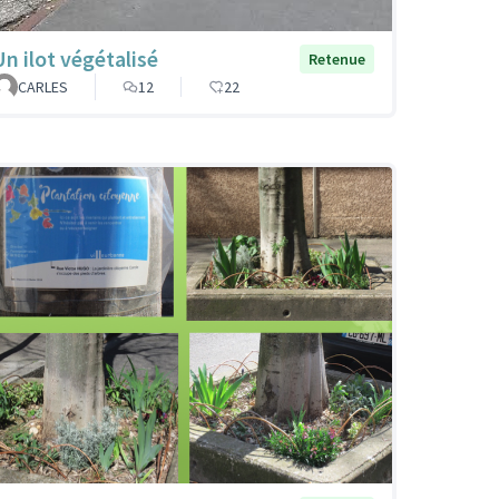
Un ilot végétalisé
Retenue
CARLES
12
22