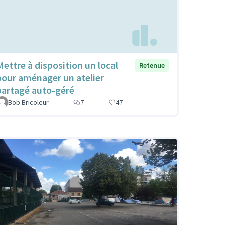
Mettre à disposition un local
Retenue
pour aménager un atelier
partagé auto-géré
Bob Bricoleur
7
47