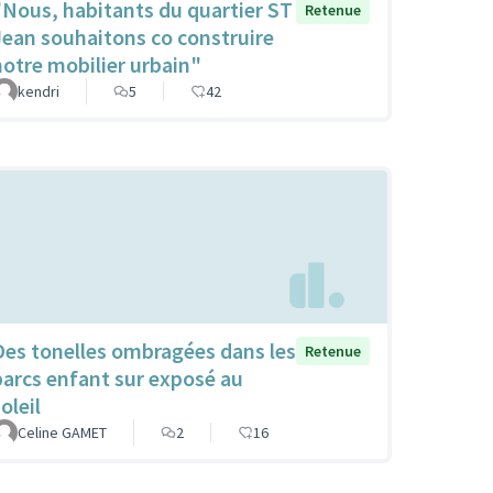
"Nous, habitants du quartier ST
Retenue
Jean souhaitons co construire
notre mobilier urbain"
kendri
5
42
Des tonelles ombragées dans les
Retenue
parcs enfant sur exposé au
oleil
Celine GAMET
2
16