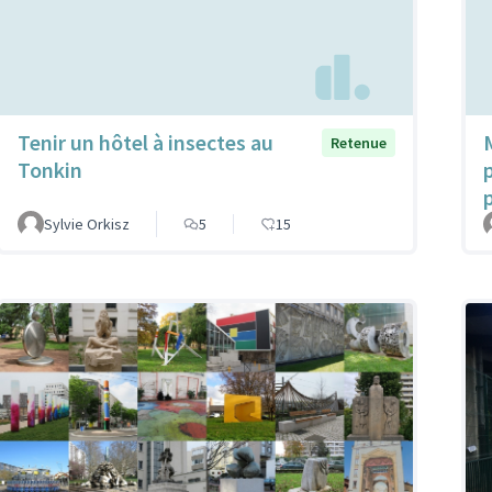
Tenir un hôtel à insectes au
Retenue
Tonkin
Sylvie Orkisz
5
15