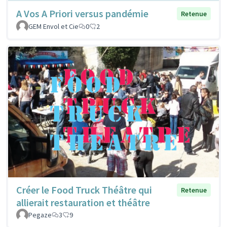
A Vos A Priori versus pandémie
Retenue
GEM Envol et Cie
0
2
Créer le Food Truck Théâtre qui
Retenue
allierait restauration et théâtre
Pegaze
3
9