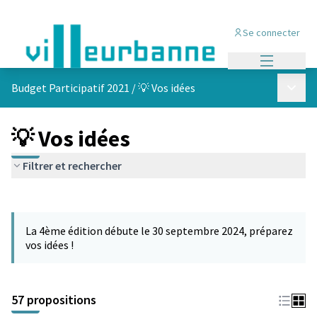
Se connecter
Menu princi
Menu p
Budget Participatif 2021
/
💡 Vos idées
💡 Vos idées
Filtrer et rechercher
Passer la carte
L'élément suivant est une carte qui présente les éléments de cet
La 4ème édition débute le 30 septembre 2024, préparez
vos idées !
57 propositions