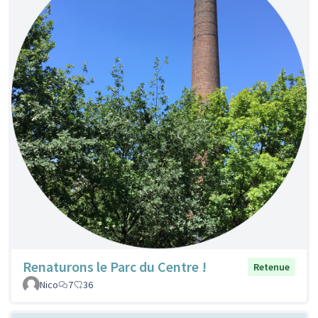
Renaturons le Parc du Centre !
Retenue
Nico
7
36