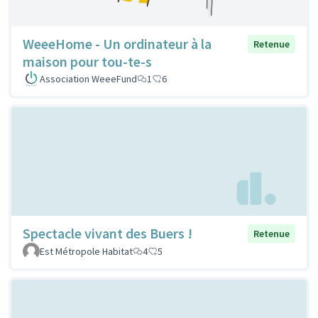
WeeeHome - Un ordinateur à la
Retenue
maison pour tou-te-s
Association WeeeFund
1
6
Spectacle vivant des Buers !
Retenue
Est Métropole Habitat
4
5