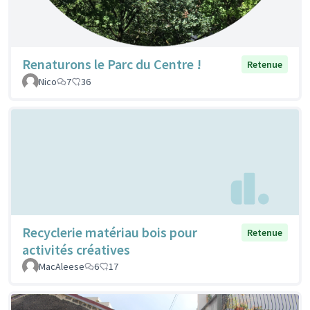
Renaturons le Parc du Centre !
Retenue
Nico
7
36
Recyclerie matériau bois pour
Retenue
activités créatives
MacAleese
6
17