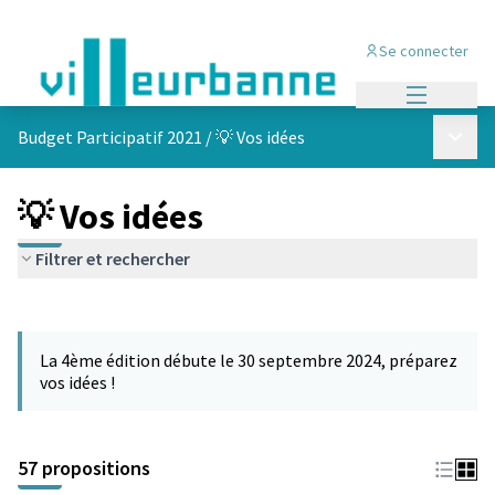
Se connecter
Menu princi
Menu p
Budget Participatif 2021
/
💡 Vos idées
💡 Vos idées
Filtrer et rechercher
Passer la carte
L'élément suivant est une carte qui présente les éléments de cet
La 4ème édition débute le 30 septembre 2024, préparez
vos idées !
57 propositions