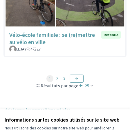
Vélo-école familiale : se (re)mettre
Retenue
au vélo en ville
LEJAY
4
27
1
2
3
Résultats par page :
25
Voir toutes les propositions retirées
Informations sur les cookies utilisés sur le site web
Nous utilisons des cookies sur notre site Web pour améliorer la
Conditions d'utilisation