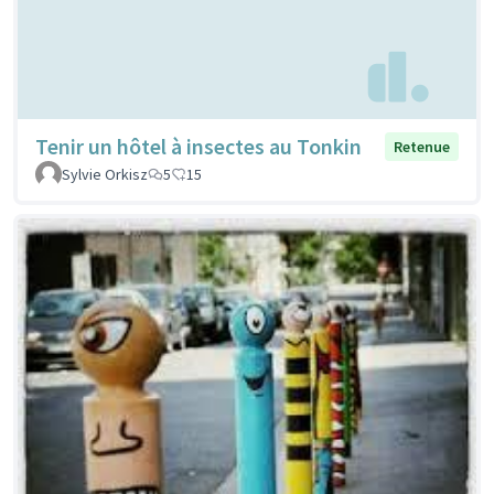
Tenir un hôtel à insectes au Tonkin
Retenue
Sylvie Orkisz
5
15