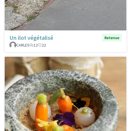
Un ilot végétalisé
Retenue
CARLES
12
22