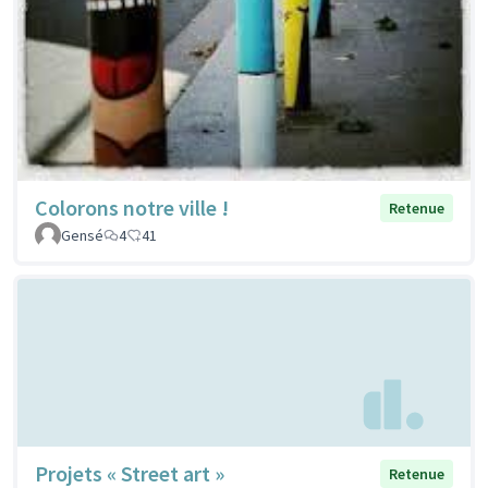
Colorons notre ville !
Retenue
Gensé
4
41
Projets « Street art »
Retenue