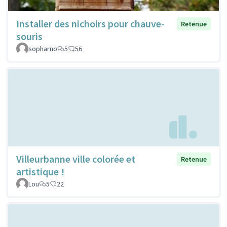
Installer des nichoirs pour chauve-
Retenue
souris
sopharno
5
56
Villeurbanne ville colorée et
Retenue
artistique !
Lou
5
22