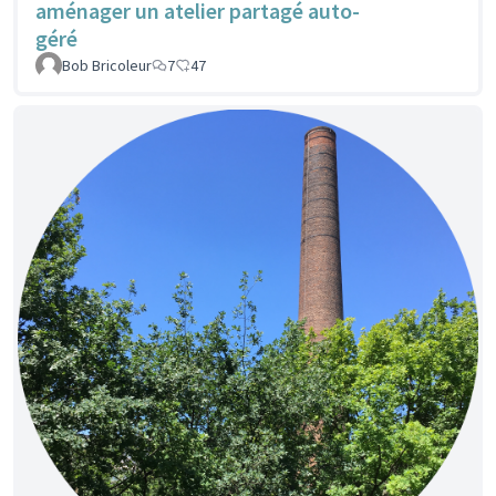
aménager un atelier partagé auto-
géré
Bob Bricoleur
7
47