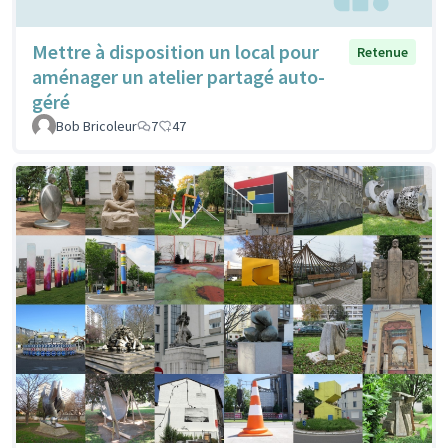
Mettre à disposition un local pour
Retenue
aménager un atelier partagé auto-
géré
Bob Bricoleur
7
47