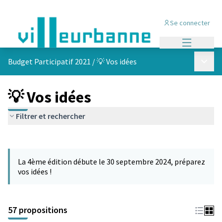
Se connecter
Menu princi
Menu p
Budget Participatif 2021
/
💡 Vos idées
💡 Vos idées
Filtrer et rechercher
Passer la carte
L'élément suivant est une carte qui présente les éléments de cet
La 4ème édition débute le 30 septembre 2024, préparez
vos idées !
57 propositions