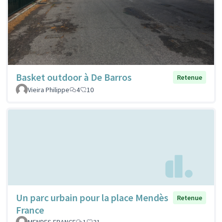
Basket outdoor à De Barros
Retenue
Vieira Philippe
4
10
Un parc urbain pour la place Mendès
Retenue
France