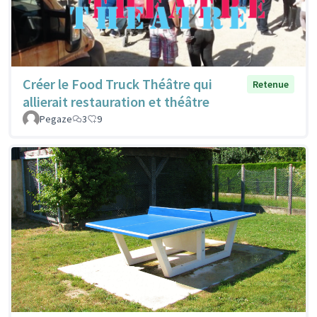
Créer le Food Truck Théâtre qui
Retenue
allierait restauration et théâtre
Pegaze
3
9