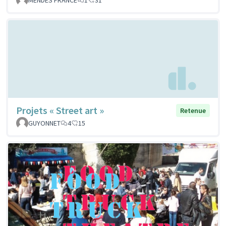
MENDES FRANCE
1
31
Projets « Street art »
Retenue
GUYONNET
4
15