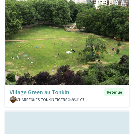
Village Green au Tonkin
Retenue
CHARPENNES TONKIN TIGERS
9
107