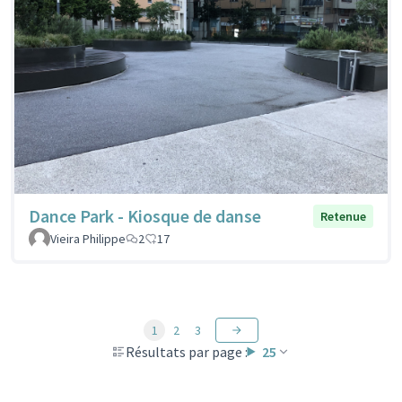
Dance Park - Kiosque de danse
Retenue
Vieira Philippe
2
17
1
2
3
Résultats par page :
25