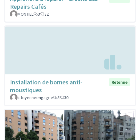
Repairs Cafés
MONTIEL
3
32
Installation de bornes anti-
Retenue
moustiques
citoyenneengagee
5
30