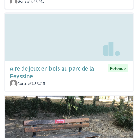
Gensé
4
41
Aire de jeux en bois au parc de la
Retenue
Feyssine
Coralie
3
15