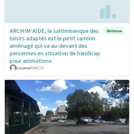
ARCHIM'AIDE, le saltimbanque des
Retenue
loisirs adaptés est le petit camion
aménagé qui va au-devant des
personnes en situation de handicap
pour animations
caramel
5
7