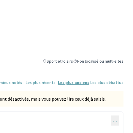
Sport et loisirs
Non localisé ou multi-sites
Filtrer les résultats de la catégorie : Sport et loisirs
Filtrer les résultats pour le secteu
 mieux notés
Les plus récents
Les plus anciens
Les plus débattus
 désactivés, mais vous pouvez lire ceux déjà saisis.
…