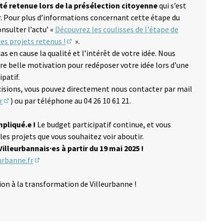
té retenue lors de la présélection citoyenne
qui s’est
er. Pour plus d’informations concernant cette étape du
nsulter l’actu’ «
Découvrez les coulisses de l'étape de
des projets retenus !
».
(S'ouvre dans un nouvel onglet)
s en cause la qualité et l’intérêt de votre idée. Nous
e belle motivation pour redéposer votre idée lors d’une
patif.
écisions, vous pouvez directement nous contacter par mail
r
) ou par téléphone au 04 26 10 61 21.
(S'ouvre dans un nouvel onglet)
mpliqué.e !
Le budget participatif continue, et vous
les projets que vous souhaitez voir aboutir.
illeurbannais·es à partir du 19 mai 2025 !
eurbanne.fr
(S'ouvre dans un nouvel onglet)
on à la transformation de Villeurbanne !