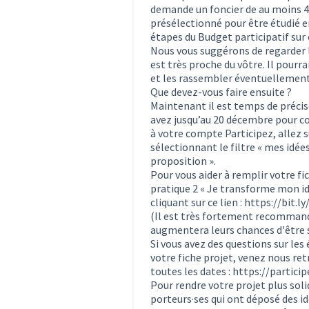
demande un foncier de au moins 40
présélectionné pour être étudié en
étapes du Budget participatif sur 
Nous vous suggérons de regarder 
est très proche du vôtre. Il pourr
et les rassembler éventuellemen
Que devez-vous faire ensuite ?
Maintenant il est temps de précise
avez jusqu’au 20 décembre pour co
à votre compte Participez, allez s
sélectionnant le filtre « mes idées
proposition ».
Pour vous aider à remplir votre fi
pratique 2 « Je transforme mon idé
cliquant sur ce lien :
https://bit.l
(Il est très fortement recommandé 
augmentera leurs chances d'être 
Si vous avez des questions sur le
votre fiche projet, venez nous ret
toutes les dates :
https://partici
Pour rendre votre projet plus solid
porteurs·ses qui ont déposé des idé