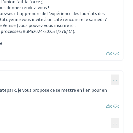
l’union fait la force ;)
us donner rendez-vous !
urs·ses et apprendre de l’expérience des lauréats des
itoyenne vous invite à un café rencontre le samedi 7
 Venise (vous pouvez vous inscrire ici :
fr/processes/BuPa2024-2025/f/276/
).
(S'ouvre dans un nouvel onglet)
ne
0
0
…
katepark, je vous propose de se mettre en lien pour en
0
0
…
ommentaire 3703)