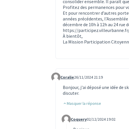
consolider ensemble. Il paraît que 
Profitez des permanences pour vo
Et pour rencontrer d’autres porte
années précédentes, l’Assemblée C
décembre de 10h à 12h au 24 rue de
https://participez.villeurbanne.
À bientôt,
La Mission Participation Citoyen
Coralie
26/11/2024 21:19
Commentaire 3703
Bonjour, j'ai déposé une idée de s
discuter.
Masquer la réponse
Coquery
02/12/2024 19:02
Commentaire 3797 (réponse au c