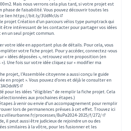
0m2. Mais nous verrons cela plus tard, si votre projet est
 phase de faisabilité. Vous pouvez découvrir toutes les
ce lien
https://bit.ly/3UdMcUs
(Lien externe)
le projet
Création d'un parcours vélos type pumptrack
qui
ait être intéressant de les contacter pour partager vos idées
t en un seul projet commun.
r votre idée en apportant plus de détails. Pour cela, vous
mpléter votre fiche projet. Pour y accéder, connectez-vous
ur « idées déposées », retrouvez votre proposition (en
 »). Une fois sur votre idée cliquez sur « modifier ma
che projet, l’Assemblée citoyenne a aussi conçu le guide
e en projet ». Vous pouvez d’ores et déjà le consulter en
y/3AOdxWS
(Lien externe)
pour les idées "éligibles" de remplir la fiche projet. Cela
sélectionnées aux prochaines étapes.)
s étapes à venir ou envie d’un accompagnement pour remplir
rouver lors de permanences prévues à cet effet. Trouvez ici
pez.villeurbanne.fr/processes/BuPa2024-2025/f/272/
(S'ouvre dans 
e, il peut aussi être judicieux de rejoindre un ou des
es similaires à la vôtre, pour les fusionner et les