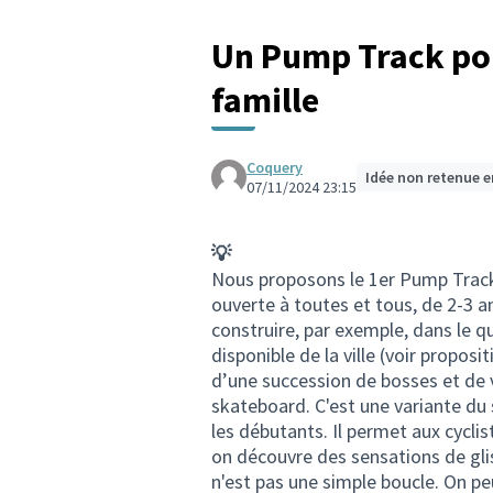
Un Pump Track pou
famille
Coquery
Idée non retenue e
07/11/2024 23:15
💡
Nous proposons le 1er Pump Track 
ouverte à toutes et tous, de 2-3 ans
construire, par exemple, dans le q
disponible de la ville (voir propos
d’une succession de bosses et de vir
skateboard. C'est une variante du s
les débutants. Il permet aux cycli
on découvre des sensations de gli
n'est pas une simple boucle. On peu