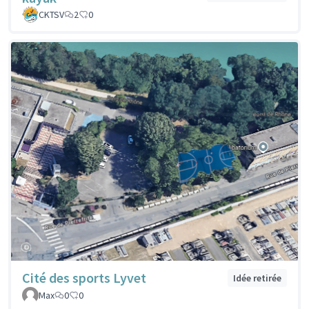
CKTSV
2
0
Cité des sports Lyvet
Idée retirée
Max
0
0