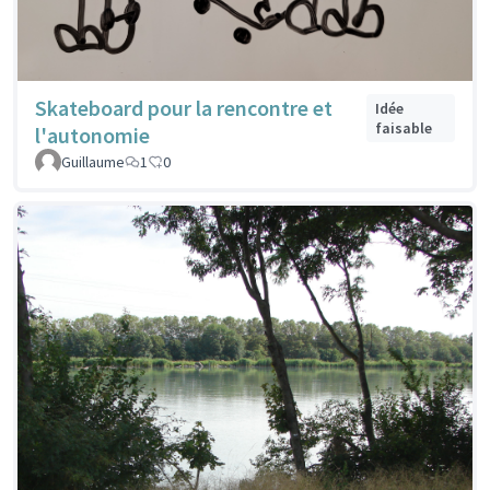
Skateboard pour la rencontre et
Idée
faisable
l'autonomie
Guillaume
1
0