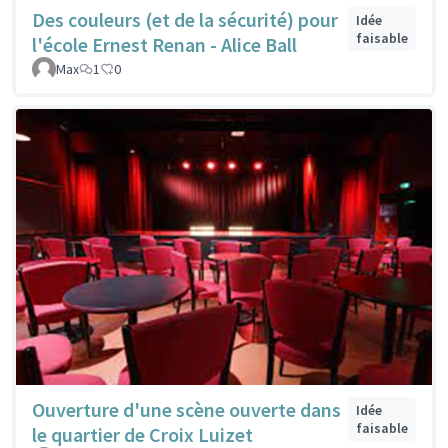
Des couleurs (et de la sécurité) pour
Idée
faisable
l'école Ernest Renan - Alice Ball
Max
1
0
Ouverture d'une scène ouverte dans
Idée
faisable
le quartier de Croix Luizet