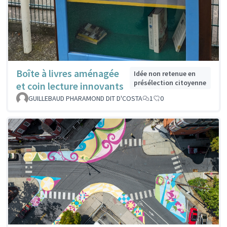
Boîte à livres aménagée
Idée non retenue en
présélection citoyenne
et coin lecture innovants
GUILLEBAUD PHARAMOND DIT D'COSTA
1
0