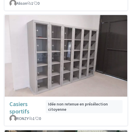
Alison
1
0
Casiers
Idée non retenue en présélection
citoyenne
sportifs
RONZY
1
0