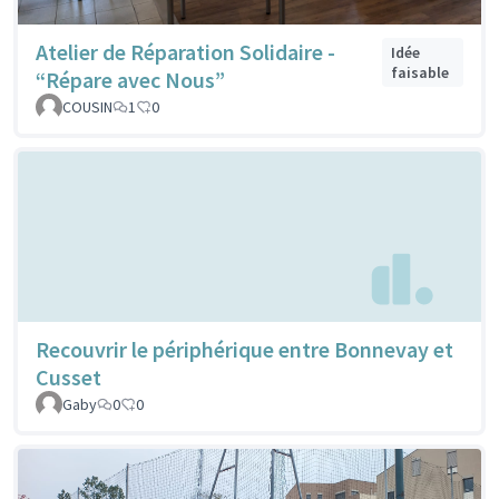
Atelier de Réparation Solidaire -
Idée
faisable
“Répare avec Nous”
COUSIN
1
0
Recouvrir le périphérique entre Bonnevay et
Cusset
Gaby
0
0