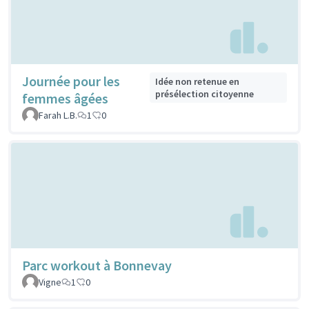
Journée pour les
Idée non retenue en
présélection citoyenne
femmes âgées
Farah L.B.
1
0
Parc workout à Bonnevay
Vigne
1
0