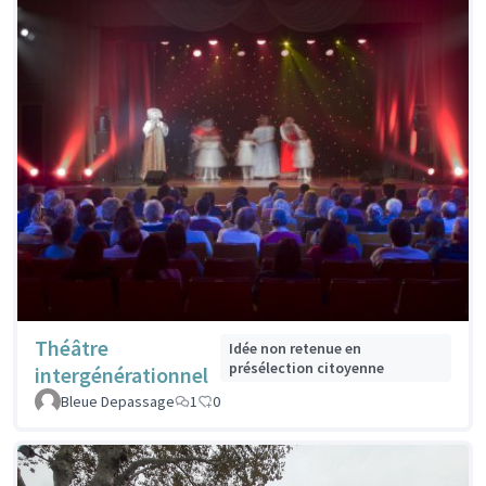
Théâtre
Idée non retenue en
présélection citoyenne
intergénérationnel
Bleue Depassage
1
0