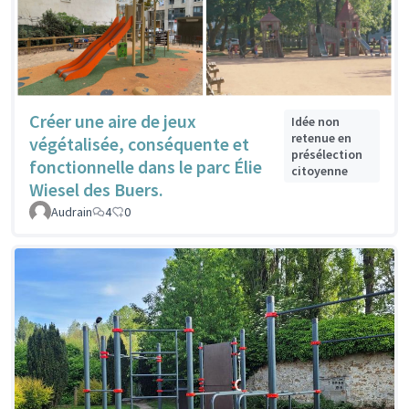
Créer une aire de jeux
Idée non
retenue en
végétalisée, conséquente et
présélection
fonctionnelle dans le parc Élie
citoyenne
Wiesel des Buers.
Audrain
4
0