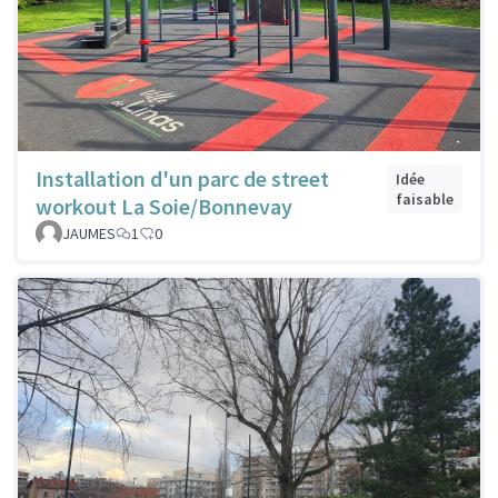
Installation d'un parc de street
Idée
faisable
workout La Soie/Bonnevay
JAUMES
1
0