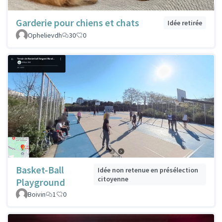
Garderie pour chiens et chats
Idée retirée
Ophelievdh
30
0
Basket-Ball
Idée non retenue en présélection
citoyenne
Playground
Boivin
1
0