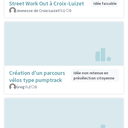
Street Work Out à Croix-Luizet
Idée faisable
Jeunesse de Croix-Luizet
1
0
Création d'un parcours
Idée non retenue en
présélection citoyenne
vélos type pumptrack
Greg
2
0