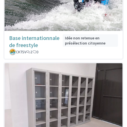
Base internationnale
Idée non retenue en
présélection citoyenne
de freestyle
CKTSV
2
0