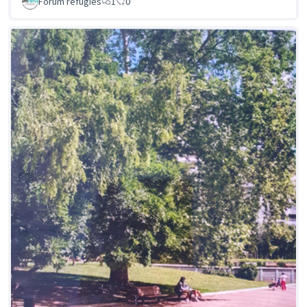
Forum réfugiés
1
0