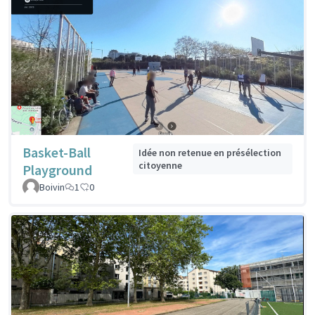
Basket-Ball
Idée non retenue en présélection
citoyenne
Playground
Boivin
1
0