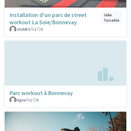
Installation d'un parc de street
Idée
faisable
workout La Soie/Bonnevay
JAUMES
1
0
Parc workout à Bonnevay
Vigne
1
0