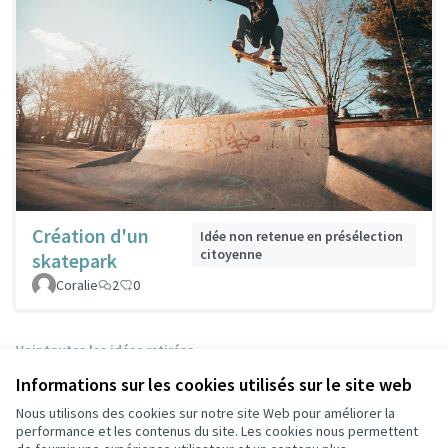
Création d'un
Idée non retenue en présélection
citoyenne
skatepark
Coralie
2
0
Voir toutes les idées retirées
Informations sur les cookies utilisés sur le site web
Nous utilisons des cookies sur notre site Web pour améliorer la
Conditions d'utilisation
performance et les contenus du site. Les cookies nous permettent
Paramètres des cookies