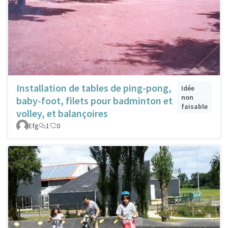
Installation de tables de ping-pong,
Idée
non
baby-foot, filets pour badminton et
faisable
volley, et balançoires
Efg
1
0