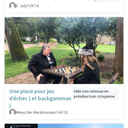
E. Joly
9
0
Une place pour jeu
Idée non retenue en
présélection citoyenne
d’échec ( et backgammon
)
Minas Der Mardirossian
4
0